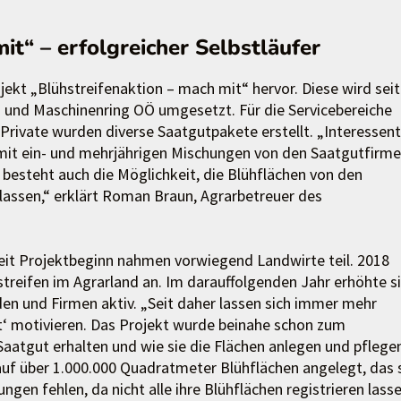
it“ – erfolgreicher Selbstläufer
ekt „Blühstreifenaktion – mach mit“ hervor. Diese wird seit
und Maschinenring OÖ umgesetzt. Für die Servicebereiche
ivate wurden diverse Saatgutpakete erstellt. „Interessen
mit ein- und mehrjährigen Mischungen von den Saatgutfirm
 besteht auch die Möglichkeit, die Blühflächen von den
lassen,“ erklärt Roman Braun, Agrarbetreuer des
Seit Projektbeginn nahmen vorwiegend Landwirte teil. 2018
treifen im Agrarland an. Im darauffolgenden Jahr erhöhte s
n und Firmen aktiv. „Seit daher lassen sich immer mehr
t‘ motivieren. Das Projekt wurde beinahe schon zum
Saatgut erhalten und wie sie die Flächen anlegen und pflegen
uf über 1.000.000 Quadratmeter Blühflächen angelegt, das 
gen fehlen, da nicht alle ihre Blühflächen registrieren lasse