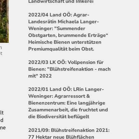
Landwirtschaft und Imkerei
2022/04 Land OÖ: Agrar-
Landesrätin Michaela Langer-
Weninger: "Summender
Obstgarten, brummende Erträge“
Heimische Bienen unterstützen
m
Premiumqualität beim Obst.
nt
2022/03 LK OÖ: Vollpension für
Bienen: "Blühstreifenaktion - mach
mit" 2022
2022/01 Land OÖ: LRin Langer-
Weninger: Agrarressort &
Bienenzentrum: Eine langjährige
Zusammenarbeit, die fruchtet und
lt
die Biodiversität beflügelt
nd
ine
2021/09: Blühstreifenaktion 2021:
77 Hektar neue Blühflächen