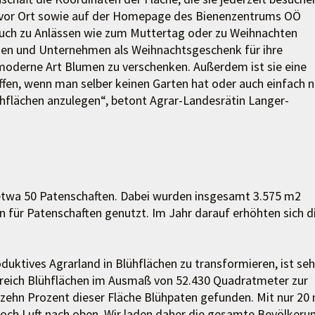
l vor Ort sowie auf der Homepage des Bienenzentrums OÖ
auch zu Anlässen wie zum Muttertag oder zu Weihnachten
rmen und Unternehmen als Weihnachtsgeschenk für ihre
, moderne Art Blumen zu verschenken. Außerdem ist sie eine
ffen, wenn man selber keinen Garten hat oder auch einfach n
ühflächen anzulegen“, betont Agrar-Landesrätin Langer-
 etwa 50 Patenschaften. Dabei wurden insgesamt 3.575 m2
 für Patenschaften genutzt. Im Jahr darauf erhöhten sich d
oduktives Agrarland in Blühflächen zu transformieren, ist seh
rreich Blühflächen im Ausmaß von 52.430 Quadratmeter zur
. zehn Prozent dieser Fläche Blühpaten gefunden. Mit nur 20
och Luft nach oben. Wir laden daher die gesamte Bevölkeru