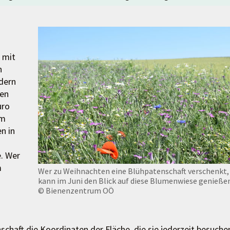
 mit
n
rdern
sen
uro
em
n in
e. Wer
m
Wer zu Weihnachten eine Blühpatenschaft verschenkt,
kann im Juni den Blick auf diese Blumenwiese genieße
© Bienenzentrum OÖ
schaft die Koordinaten der Fläche, die sie jederzeit besuche