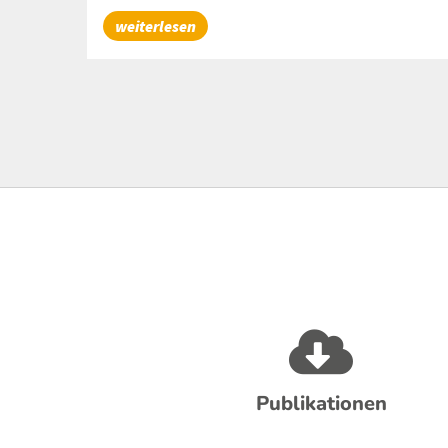
UrbanBEE Webinar-Reihe
weiterlesen
Publikationen