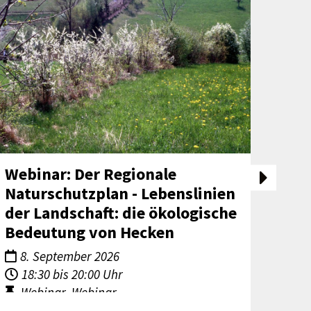
Webinar: Der Regionale
Web
Naturschutzplan - Lebenslinien
Pro
der Landschaft: die ökologische
Erg
Bedeutung von Hecken
Wie
8. September 2026
17
18:30 bis 20:00 Uhr
Be
Webinar, Webinar
We