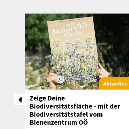
elles
Aktuelles
Zeige Deine
Biodiversitätsfläche - mit der
Biodiversitätstafel vom
Bienenzentrum OÖ
ut