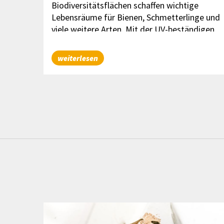
insam
Biodiversitätsflächen schaffen wichtige
ch“
Lebensräume für Bienen, Schmetterlinge und
viele weitere Arten. Mit der UV-beständigen,
wetterfesten Biodiversitätstafel vom
Bienenzentrum OÖ wird auf einen Blick
weiterlesen
sichtbar, warum diese Flächen so wertvoll
sind und warum sie nicht betreten werden
sollten.