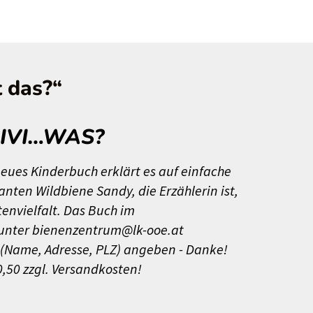
t das?“
DIVI…WAS?
neues Kinderbuch erklärt es auf einfache
en Wildbiene Sandy, die Erzählerin ist,
tenvielfalt. Das Buch im
s unter bienenzentrum@lk-ooe.at
n (Name, Adresse, PLZ) angeben - Danke!
0,50 zzgl. Versandkosten!