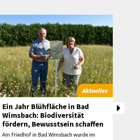
Aktuelles
Ein Jahr Blühfläche in Bad
Pre
Wimsbach: Biodiversität
Öst
fördern, Bewusstsein schaffen
for
Am Friedhof in Bad Wimsbach wurde im
Der t