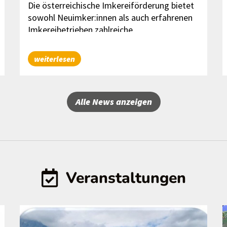
Die österreichische Imkereiförderung bietet
sowohl Neuimker:innen als auch erfahrenen
Imkereibetrieben zahlreiche
Unterstützungsmöglichkeiten. Gefördert
wird unter anderem die Erstausstattung
weiterlesen
einer Imkerei, der Kauf von Maschinen und
Geräten sowie Bio-Wachs und Bio-Futter.
Dadurch können viele Investitionen und
Alle News anzeigen
laufende Kosten finanziell abgefedert
werden.
Veranstaltungen