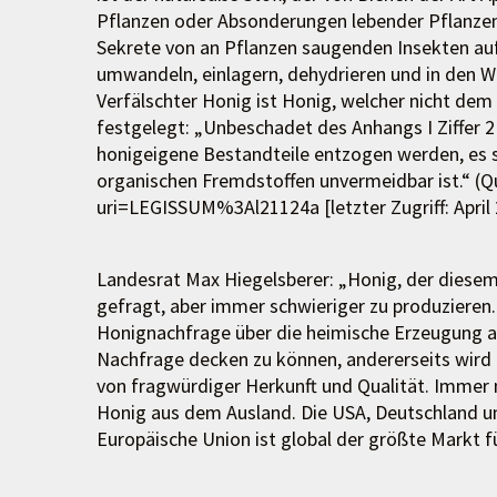
Pflanzen oder Absonderungen lebender Pflanzent
Sekrete von an Pflanzen saugenden Insekten au
umwandeln, einlagern, dehydrieren und in den W
Verfälschter Honig ist Honig, welcher nicht dem 
festgelegt: „Unbeschadet des Anhangs I Ziffer 2
honigeigene Bestandteile entzogen werden, es s
organischen Fremdstoffen unvermeidbar ist.“ (Qu
uri=LEGISSUM%3Al21124a [letzter Zugriff: April 
Landesrat Max Hiegelsberer: „Honig, der diesem
gefragt, aber immer schwieriger zu produzieren. 
Honignachfrage über die heimische Erzeugung ab
Nachfrage decken zu können, andererseits wird H
von fragwürdiger Herkunft und Qualität. Immer
Honig aus dem Ausland. Die USA, Deutschland un
Europäische Union ist global der größte Markt f