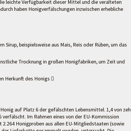
e leichte Verfügbarkeit dieser Mittel und die veralteten
durch haben Honigverfälschungen inzwischen erhebliche
em Sirup, beispielsweise aus Mais, Reis oder Rüben, um das
nstliche Trocknung in großen Honigfabriken, um Zeit und
en Herkunft des Honigs 
 Honig auf Platz 6 der gefälschten Lebensmittel. 1,4 von ze
16 verfälscht. Im Rahmen eines von der EU-Kommission
t 2.264 Honigproben aus allen EU-Mitgliedstaaten (sowie
n der Lieferkette gesammelt wurden, untersucht. Die