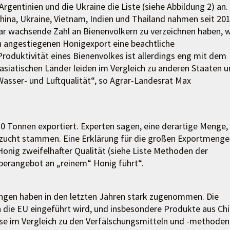
rgentinien und die Ukraine die Liste (siehe Abbildung 2) an.
ina, Ukraine, Vietnam, Indien und Thailand nahmen seit 20
bar wachsende Zahl an Bienenvölkern zu verzeichnen haben, 
h angestiegenen Honigexport eine beachtliche
Produktivität eines Bienenvolkes ist allerdings eng mit dem
siatischen Länder leiden im Vergleich zu anderen Staaten u
asser- und Luftqualität“, so Agrar-Landesrat Max
0 Tonnen exportiert. Experten sagen, eine derartige Menge,
enzucht stammen. Eine Erklärung für die großen Exportmeng
onig zweifelhafter Qualität (siehe Liste Methoden der
berangebot an „reinem“ Honig führt“.
ngen haben in den letzten Jahren stark zugenommen. Die
 in die EU eingeführt wird, und insbesondere Produkte aus Chi
ise im Vergleich zu den Verfälschungsmitteln und -methoden