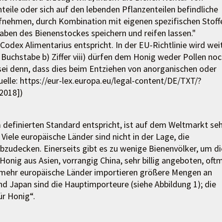
eile oder sich auf den lebenden Pflanzenteilen befindliche
fnehmen, durch Kombination mit eigenen spezifischen Stoff
aben des Bienenstockes speichern und reifen lassen."
Codex Alimentarius entspricht. In der EU-Richtlinie wird wei
 Buchstabe b) Ziffer viii) dürfen dem Honig weder Pollen no
ei denn, dass dies beim Entziehen von anorganischen oder
elle: https://eur-lex.europa.eu/legal-content/DE/TXT/?
2018])
 definierten Standard entspricht, ist auf dem Weltmarkt se
Viele europäische Länder sind nicht in der Lage, die
zudecken. Einerseits gibt es zu wenige Bienenvölker, um di
onig aus Asien, vorrangig China, sehr billig angeboten, oft
 mehr europäische Länder importieren größere Mengen an
d Japan sind die Hauptimporteure (siehe Abbildung 1); die
ür Honig“.