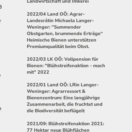
Landwirtschaft und Imkerei
8
2022/04 Land OÖ: Agrar-
r
Landesrätin Michaela Langer-
Weninger: "Summender
Obstgarten, brummende Erträge“
Heimische Bienen unterstützen
Premiumqualität beim Obst.
2022/03 LK OÖ: Vollpension für
Bienen: "Blühstreifenaktion - mach
mit" 2022
e
2022/01 Land OÖ: LRin Langer-
Weninger: Agrarressort &
Bienenzentrum: Eine langjährige
Zusammenarbeit, die fruchtet und
e
die Biodiversität beflügelt
2021/09: Blühstreifenaktion 2021:
77 Hektar neue Blühflächen