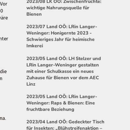
2023/08 LK OÖ: Zwischenfrüchte:
 Vor
wichtige Nahrungsquelle für
10
Bienen
wäre
2023/07 Land OÖ: LRin Langer-
Weninger: Honigernte 2023 -
nter
Schwieriges Jahr für heimische
Imkerei
2023/05 Land OÖ: LH Stelzer und
LRin Langer-Weninger gestalten
 die
mit einer Schulkasse ein neues
Zuhause für Bienen vor dem AEC
en
Linz
2023/05 Land OÖ: LRin Langer-
Weninger: Raps & Bienen: Eine
fruchtbare Beziehung
na.
2023/04 Land OÖ: Gedeckter Tisch
für Insekten: „Blühstreifenaktion –