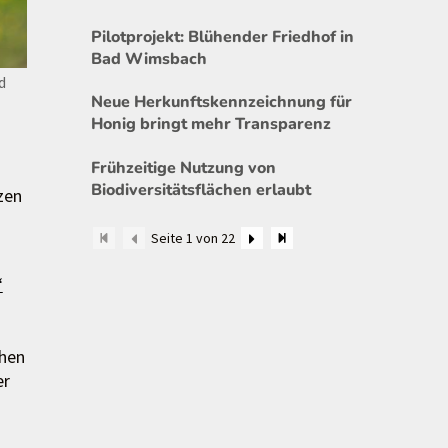
Pilotprojekt: Blühender Friedhof in
Bad Wimsbach
d
Neue Herkunftskennzeichnung für
Honig bringt mehr Transparenz
Frühzeitige Nutzung von
Biodiversitätsflächen erlaubt
zen
Seite 1 von 22
“
ehen
er