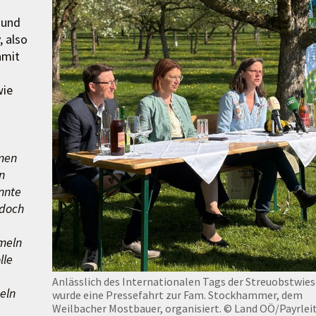
 und
 also
amit
wie
men
n
nnte
 doch
meln
lle
Anlässlich des Internationalen Tags der Streuobstwie
eln
wurde eine Pressefahrt zur Fam. Stockhammer, dem
Weilbacher Mostbauer, organisiert.
© Land OÖ/Payrlei