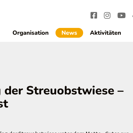
(current)1
Organisation
News
Aktivitäten
g der Streuobstwiese –
st