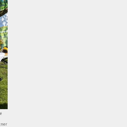
se
tner