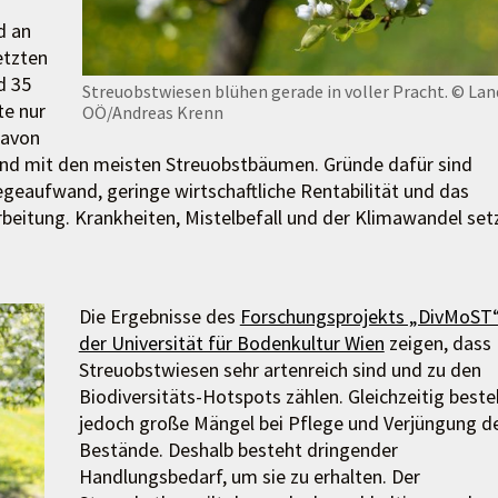
d an
etzten
d 35
Streuobstwiesen blühen gerade in voller Pracht.
© Lan
te nur
OÖ/Andreas Krenn
davon
sland mit den meisten Streuobstbäumen. Gründe dafür sind
egeaufwand, geringe wirtschaftliche Rentabilität und das
beitung. Krankheiten, Mistelbefall und der Klimawandel set
Die Ergebnisse des
Forschungsprojekts „DivMoST
der Universität für Bodenkultur Wien
zeigen, dass
Streuobstwiesen sehr artenreich sind und zu den
Biodiversitäts-Hotspots zählen. Gleichzeitig best
jedoch große Mängel bei Pflege und Verjüngung d
Bestände. Deshalb besteht dringender
Handlungsbedarf, um sie zu erhalten. Der