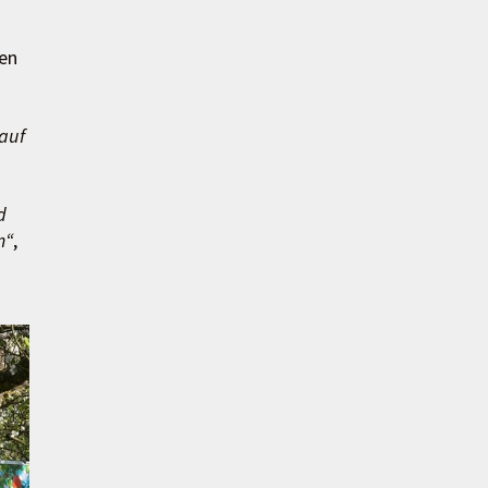
ken
auf
d
m“
,