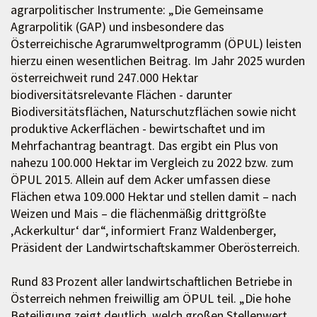
agrarpolitischer Instrumente: „Die Gemeinsame
Agrarpolitik (GAP) und insbesondere das
Österreichische Agrarumweltprogramm (ÖPUL) leisten
hierzu einen wesentlichen Beitrag. Im Jahr 2025 wurden
österreichweit rund 247.000 Hektar
biodiversitätsrelevante Flächen - darunter
Biodiversitätsflächen, Naturschutzflächen sowie nicht
produktive Ackerflächen - bewirtschaftet und im
Mehrfachantrag beantragt. Das ergibt ein Plus von
nahezu 100.000 Hektar im Vergleich zu 2022 bzw. zum
ÖPUL 2015. Allein auf dem Acker umfassen diese
Flächen etwa 109.000 Hektar und stellen damit – nach
Weizen und Mais – die flächenmäßig drittgrößte
‚Ackerkultur‘ dar“, informiert Franz Waldenberger,
Präsident der Landwirtschaftskammer Oberösterreich.
Rund 83 Prozent aller landwirtschaftlichen Betriebe in
Österreich nehmen freiwillig am ÖPUL teil. „Die hohe
Beteiligung zeigt deutlich, welch großen Stellenwert