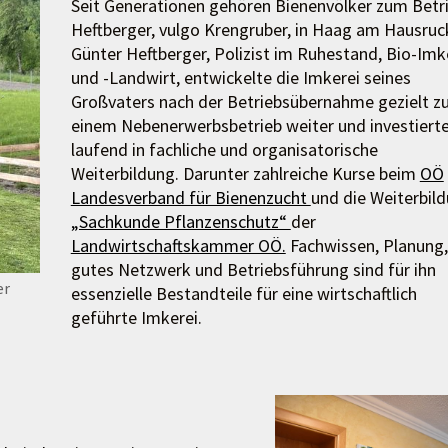
Seit Generationen gehören Bienenvölker zum Betr
Heftberger, vulgo Krengruber, in Haag am Hausruc
Günter Heftberger, Polizist im Ruhestand, Bio-Imk
und -Landwirt, entwickelte die Imkerei seines
Großvaters nach der Betriebsübernahme gezielt z
einem Nebenerwerbsbetrieb weiter und investiert
laufend in fachliche und organisatorische
Weiterbildung. Darunter zahlreiche Kurse beim
OÖ
Landesverband für Bienenzucht
und die Weiterbil
„Sachkunde Pflanzenschutz“
der
Landwirtschaftskammer OÖ.
Fachwissen, Planung,
gutes Netzwerk und Betriebsführung sind für ihn
er
essenzielle Bestandteile für eine wirtschaftlich
geführte Imkerei.