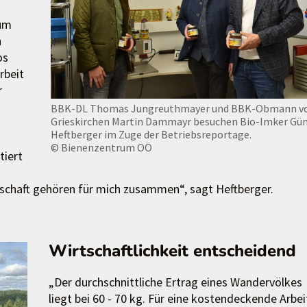
 um
n
os
rbeit
r
BBK-DL Thomas Jungreuthmayer und BBK-Obmann v
Grieskirchen Martin Dammayr besuchen Bio-Imker Gü
Heftberger im Zuge der Betriebsreportage.
© Bienenzentrum OÖ
tiert
schaft gehören für mich zusammen“, sagt Heftberger.
Wirtschaftlichkeit entscheidend
„Der durchschnittliche Ertrag eines Wandervölkes
liegt bei 60 - 70 kg. Für eine kostendeckende Arbei