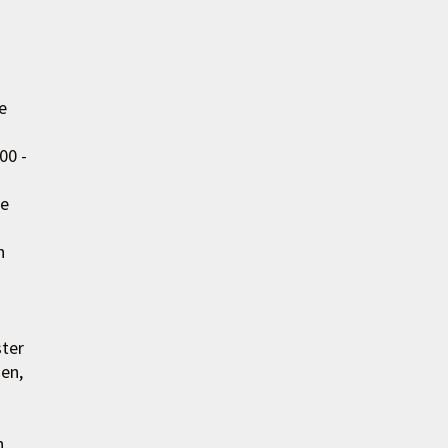
e
00 -
ne
n
ster
hen,
n,