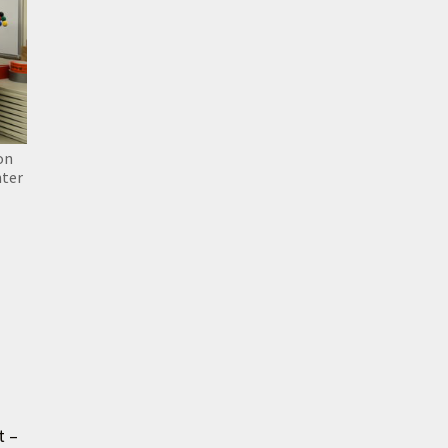
on
nter
t –