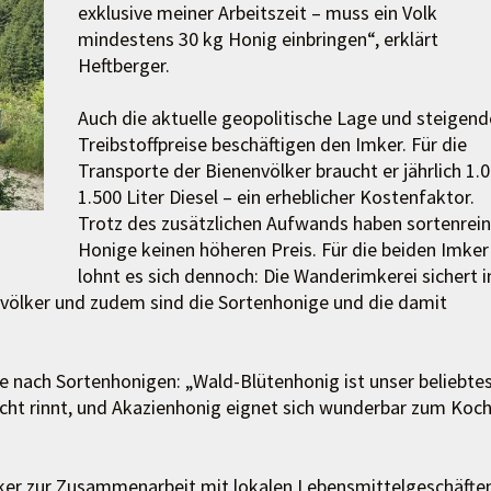
exklusive meiner Arbeitszeit – muss ein Volk
mindestens 30 kg Honig einbringen“, erklärt
Heftberger.
Auch die aktuelle geopolitische Lage und steigend
Treibstoffpreise beschäftigen den Imker. Für die
Transporte der Bienenvölker braucht er jährlich 1.0
1.500 Liter Diesel – ein erheblicher Kostenfaktor.
Trotz des zusätzlichen Aufwands haben sortenrei
Honige keinen höheren Preis. Für die beiden Imker
lohnt es sich dennoch: Die Wanderimkerei sichert i
envölker und zudem sind die Sortenhonige und die damit
e nach Sortenhonigen: „Wald-Blütenhonig ist unser beliebte
nicht rinnt, und Akazienhonig eignet sich wunderbar zum Koc
mker zur Zusammenarbeit mit lokalen Lebensmittelgeschäfte