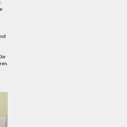
:
ge
und
Die
ren.