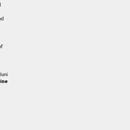
l
nd
uf
Juni
eine