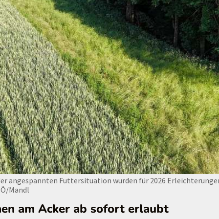
er angespannten Futtersituation wurden für 2026 Erleichterunge
OÖ/Mandl
hen am Acker ab sofort erlaubt