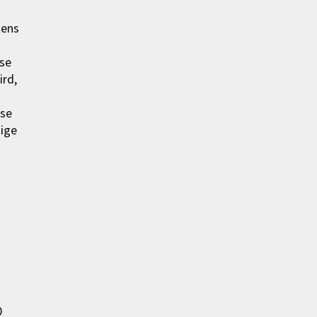
tens
se
rd,
ese
aige
0