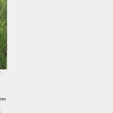
T-
zen
t