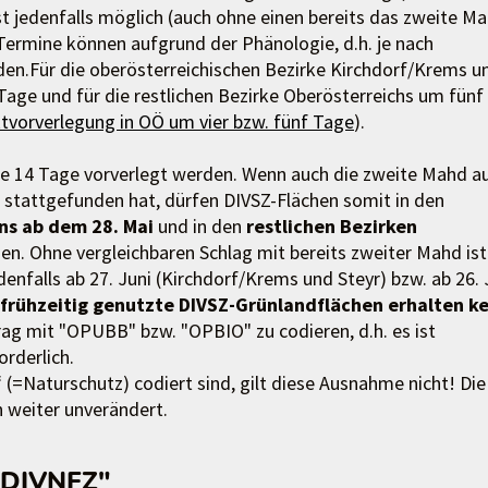
st jedenfalls möglich (auch ohne einen bereits das zweite Ma
Termine können aufgrund der Phänologie, d.h. je nach
rden.Für die oberösterreichischen Bezirke Kirchdorf/Krems u
Tage und für die restlichen Bezirke Oberösterreichs um fünf
ktvorverlegung in OÖ um vier bzw. fünf Tage
).
re 14 Tage vorverlegt werden. Wenn auch die zweite Mahd a
. stattgefunden hat, dürfen DIVSZ-Flächen somit in den
ns ab dem 28. Mai
und in den
restlichen Bezirken
en. Ohne vergleichbaren Schlag mit bereits zweiter Mahd ist
nfalls ab 27. Juni (Kirchdorf/Krems und Steyr) bzw. ab 26. 
frühzeitig genutzte DIVSZ-Grünlandflächen erhalten k
rag mit "OPUBB" bzw. "OPBIO" zu codieren, d.h. es ist
orderlich.
(=Naturschutz) codiert sind, gilt diese Ausnahme nicht! Die
 weiter unverändert.
 "DIVNFZ"