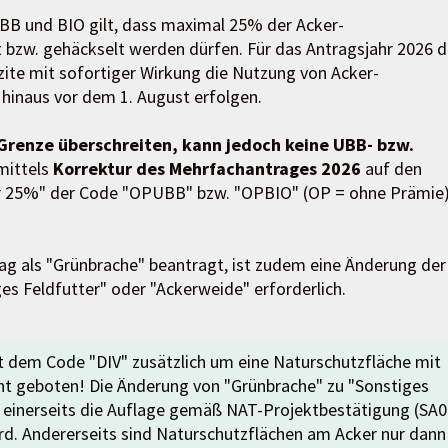
B und BIO gilt, dass maximal 25% der Acker-
 bzw. gehäckselt werden dürfen. Für das Antragsjahr 2026 d
zite mit sofortiger Wirkung die Nutzung von Acker-
 hinaus vor dem 1. August erfolgen.
-Grenze überschreiten, kann jedoch keine UBB- bzw.
mittels
Korrektur des Mehrfachantrages 2026
auf den
ber 25%" der Code "OPUBB" bzw. "OPBIO" (OP = ohne Prämie)
ag als "Grünbrache" beantragt, ist zudem eine Änderung der
es Feldfutter" oder "Ackerweide" erforderlich.
it dem Code "DIV" zusätzlich um eine Naturschutzfläche mit
ht geboten! Die Änderung von "Grünbrache" zu "Sonstiges
s einerseits die Auflage gemäß NAT-Projektbestätigung (SA0
wird. Andererseits sind Naturschutzflächen am Acker nur dann