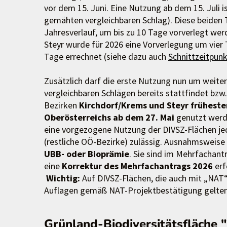
vor dem 15. Juni. Eine Nutzung ab dem 15. Juli i
gemähten vergleichbaren Schlag). Diese beiden 
Jahresverlauf, um bis zu 10 Tage vorverlegt we
Steyr wurde für 2026 eine Vorverlegung um vier 
Tage errechnet (siehe dazu auch
Schnittzeitpun
Zusätzlich darf die erste Nutzung nun um weite
vergleichbaren Schlägen bereits stattfindet bzw
Bezirken
Kirchdorf/Krems und Steyr früheste
Oberösterreichs ab dem 27. Mai
genutzt werd
eine vorgezogene Nutzung der DIVSZ-Flächen jede
(restliche OÖ-Bezirke) zulässig. Ausnahmsweise
UBB- oder Bioprämie
. Sie sind im Mehrfachant
eine
Korrektur des Mehrfachantrags 2026
erf
Wichtig:
Auf DIVSZ-Flächen, die auch mit „NAT“ 
Auflagen gemäß NAT-Projektbestätigung gelten
Grünland-Biodiversitätsfläche