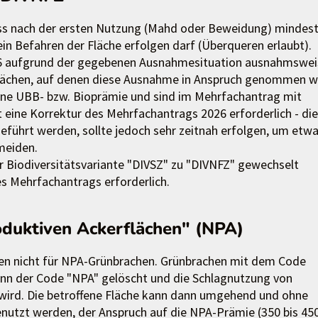
ass nach der ersten Nutzung (Mahd oder Beweidung) mindes
in Befahren der Fläche erfolgen darf (Überqueren erlaubt).
026 aufgrund der gegebenen Ausnahmesituation ausnahmswei
lächen, auf denen diese Ausnahme in Anspruch genommen wi
eine UBB- bzw. Bioprämie und sind im Mehrfachantrag mit
 eine Korrektur des Mehrfachantrags 2026 erforderlich - di
eführt werden, sollte jedoch sehr zeitnah erfolgen, um etw
meiden.
r Biodiversitätsvariante "DIVSZ" zu "DIVNFZ" gewechselt
es Mehrfachantrags erforderlich.
oduktiven Ackerflächen" (NPA)
en nicht für NPA-Grünbrachen. Grünbrachen mit dem Code
nn der Code "NPA" gelöscht und die Schlagnutzung von
 wird. Die betroffene Fläche kann dann umgehend und ohne
enutzt werden, der Anspruch auf die NPA-Prämie (350 bis 45