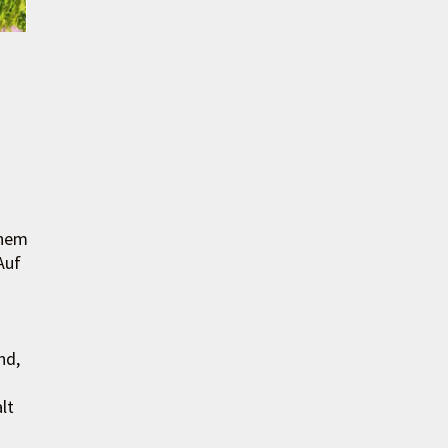
chem
Auf
nd,
lt