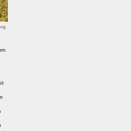
ung
dem
it
en
m
n