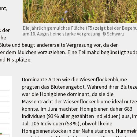
nt,
Die jährlich gemulchte Fläche (F5) zeigt bei der Begeh
s der
am 16. August eine starke Vergrasung.
© Schwarz
ühe
Blüte und beugt andererseits Vergrasung vor, da der
aher dem Mulchen vorzuziehen. Eine Teilmahd begünstigt zu
nd Nistplätze.
Dominante Arten wie die Wiesenflockenblume
prägten das Blütenangebot. Während ihrer Blüteze
war die Honigbiene dominant, da sie die
Massentracht der Wiesenflockenblume ideal nutz
konnte. Im Juni machten Honigbienen daher 683
Individuen (93 % aller gezählten Individuen) aus, i
Juli 105 Individuen (53 %), obwohl keine
Honigbienenstöcke in der Nähe standen. Hummel