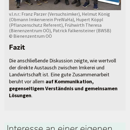
v.l.n.r.: Franz Parzer (Versuchsimker), Helmut König
(Obmann Imkerverein PreWaHa), Hupert Köppl
(Pflanzenschutz Referent), Frühwirth Theresa
(Bienenzentrum OÖ), Patrick Falkensteiner (BWSB)
© Bienenzentrum OÖ
Fazit
Die anschließende Diskussion zeigte, wie wertvoll
der direkte Austausch zwischen Imkerei und
Landwirtschaft ist. Eine gute Zusammenarbeit
beruht vor allem
auf Kommunikation,
gegenseitigem Verständnis und gemeinsamen
Lösungen
.
Interesse an einer eigenen