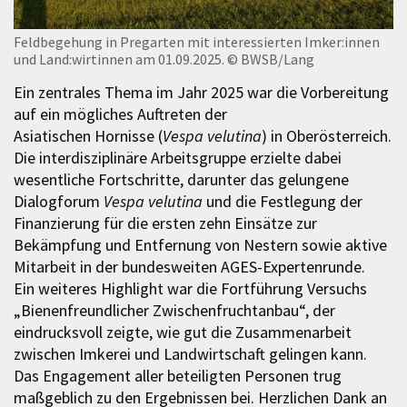
Feldbegehung in Pregarten mit interessierten Imker:innen
und Land:wirtinnen am 01.09.2025.
© BWSB/Lang
Ein zentrales Thema im Jahr 2025 war die Vorbereitung
auf ein mögliches Auftreten der
Asiatischen Hornisse (
Vespa velutina
) in Oberösterreich.
Die interdisziplinäre Arbeitsgruppe erzielte dabei
wesentliche Fortschritte, darunter das gelungene
Dialogforum
Vespa velutina
und die Festlegung der
Finanzierung für die ersten zehn Einsätze zur
Bekämpfung und Entfernung von Nestern sowie aktive
Mitarbeit in der bundesweiten AGES-Expertenrunde.
Ein weiteres Highlight war die Fortführung Versuchs
„Bienenfreundlicher Zwischenfruchtanbau“, der
eindrucksvoll zeigte, wie gut die Zusammenarbeit
zwischen Imkerei und Landwirtschaft gelingen kann.
Das Engagement aller beteiligten Personen trug
maßgeblich zu den Ergebnissen bei. Herzlichen Dank an