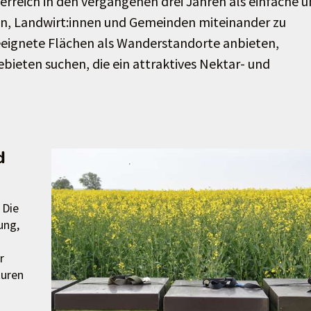
erreich in den vergangenen drei Jahren als einfache 
en, Landwirt:innen und Gemeinden miteinander zu
eeignete Flächen als Wanderstandorte anbieten,
bieten suchen, die ein attraktives Nektar- und
d
 Die
ung,
r
turen