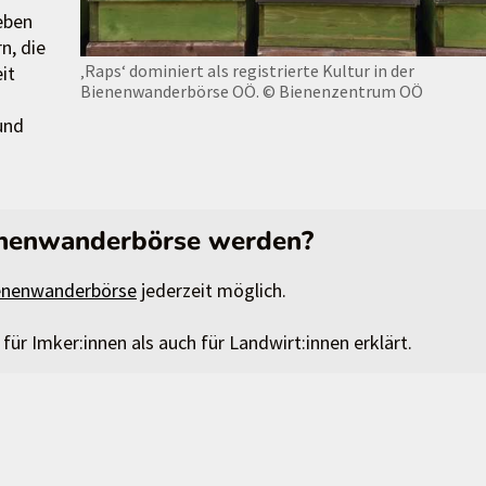
eben
n, die
‚Raps‘ dominiert als registrierte Kultur in der
it
Bienenwanderbörse OÖ.
© Bienenzentrum OÖ
und
ienenwanderbörse werden?
enenwanderbörse
jederzeit möglich.
ür Imker:innen als auch für Landwirt:innen erklärt.