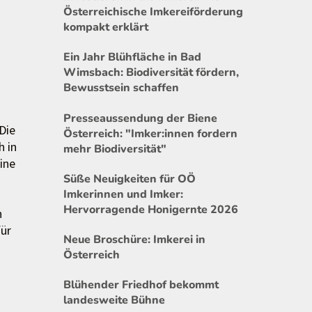
Österreichische Imkereiförderung
kompakt erklärt
Ein Jahr Blühfläche in Bad
Wimsbach: Biodiversität fördern,
Bewusstsein schaffen
Presseaussendung der Biene
Die
Österreich: "Imker:innen fordern
h in
mehr Biodiversität"
eine
Süße Neuigkeiten für OÖ
Imkerinnen und Imker:
Hervorragende Honigernte 2026
n
für
Neue Broschüre: Imkerei in
Österreich
Blühender Friedhof bekommt
landesweite Bühne