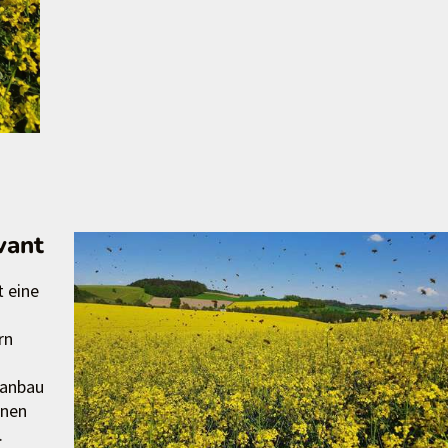
vant
t eine
rn
sanbau
inen
.