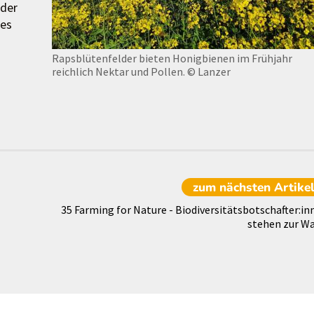
nder
ges
Rapsblütenfelder bieten Honigbienen im Frühjahr
reichlich Nektar und Pollen.
© Lanzer
zum nächsten
Artike
35 Farming for Nature - Biodiversitätsbotschafter:in
stehen zur Wa