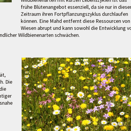
frühe Blütenangebot essenziell, da sie nur in dies
Zeitraum ihren Fortpflanzungszyklus durchlaufen
können. Eine Mahd entfernt diese Ressourcen von
Wiesen abrupt und kann sowohl die Entwicklung v
ndlicher Wildbienenarten schwächen.
ät,
h. Die
die
htiger
isnahe