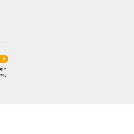
l
age
nig