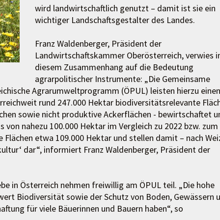
wird landwirtschaftlich genutzt – damit ist sie ein
wichtiger Landschaftsgestalter des Landes.
Franz Waldenberger, Präsident der
Landwirtschaftskammer Oberösterreich, verwies i
diesem Zusammenhang auf die Bedeutung
agrarpolitischer Instrumente: „Die Gemeinsame
reichische Agrarumweltprogramm (ÖPUL) leisten hierzu eine
rreichweit rund 247.000 Hektar biodiversitätsrelevante Fläc
ächen sowie nicht produktive Ackerflächen - bewirtschaftet u
us von nahezu 100.000 Hektar im Vergleich zu 2022 bzw. zum
e Flächen etwa 109.000 Hektar und stellen damit – nach Wei
ultur‘ dar“, informiert Franz Waldenberger, Präsident der
ebe in Österreich nehmen freiwillig am ÖPUL teil. „Die hohe
nwert Biodiversität sowie der Schutz von Boden, Gewässern 
aftung für viele Bäuerinnen und Bauern haben“, so