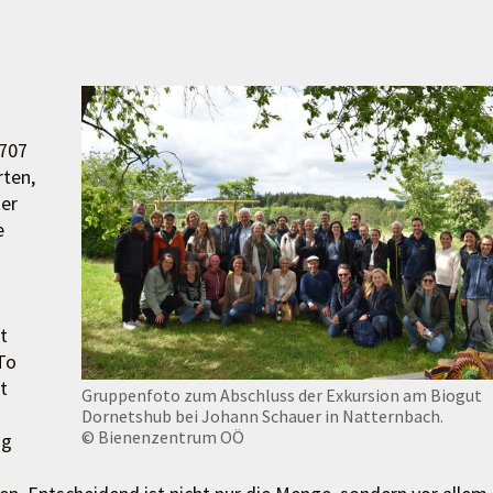
 707
ten,
ser
e
t
To
t
Gruppenfoto zum Abschluss der Exkursion am Biogut
Dornetshub bei Johann Schauer in Natternbach.
© Bienenzentrum OÖ
ng