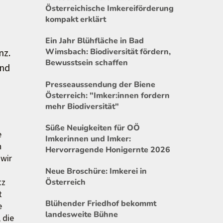
Österreichische Imkereiförderung
kompakt erklärt
Ein Jahr Blühfläche in Bad
nz.
Wimsbach: Biodiversität fördern,
Bewusstsein schaffen
und
Presseaussendung der Biene
Österreich: "Imker:innen fordern
mehr Biodiversität"
Süße Neuigkeiten für OÖ
e
Imkerinnen und Imker:
n
Hervorragende Honigernte 2026
 wir
Neue Broschüre: Imkerei in
tz
Österreich
t
Blühender Friedhof bekommt
e
landesweite Bühne
 die