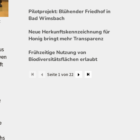
Pilotprojekt: Blühender Friedhof in
Bad Wimsbach
:
Neue Herkunftskennzeichnung für
Honig bringt mehr Transparenz
us
Frühzeitige Nutzung von
ven
Biodiversitätsflächen erlaubt
ft
Seite 1 von 22
e
e
chs