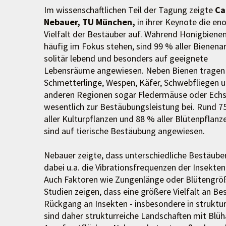
Im wissenschaftlichen Teil der Tagung zeigte
Ca
Nebauer, TU München,
in ihrer Keynote die en
Vielfalt der Bestäuber auf. Während Honigbiene
häufig im Fokus stehen, sind 99 % aller Bienena
solitär lebend und besonders auf geeignete
Lebensräume angewiesen. Neben Bienen tragen
Schmetterlinge, Wespen, Käfer, Schwebfliegen u
anderen Regionen sogar Fledermäuse oder Ech
wesentlich zur Bestäubungsleistung bei. Rund 7
aller Kulturpflanzen und 88 % aller Blütenpflanz
sind auf tierische Bestäubung angewiesen.
Nebauer zeigte, dass unterschiedliche Bestäube
dabei u.a. die Vibrationsfrequenzen der Insekte
Auch Faktoren wie Zungenlänge oder Blütengröße
Studien zeigen, dass eine größere Vielfalt an Be
Rückgang an Insekten - insbesondere in struktu
sind daher strukturreiche Landschaften mit Bl