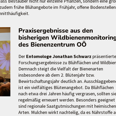
ss Bestäuber nicht nur einzelne Pflanzen, sondern eine gr
d zudem frühe Blühangebote im Frühjahr, offene Bodenstellen
nitthäufigkeit.
Praxisergebnisse aus den
bisherigen Wildbienenmonitorin
des Bienenzentrum OÖ
Der
Entomologe Jonathan Schwarz
präsentiert
Forschungsergebnisse zu Blühflächen und Wildbie
Demnach steigt die Vielfalt der Bienenarten
insbesondere ab dem 2. Blütenjahr bzw.
Bewirtschaftungsjahr deutlich an. Ausschlaggeben
ist ein vielfältiges Blütenangebot. Da Blühflächen
nach etwa drei Jahren häufig vergrasen, sollten si
regelmäßig erneuert werden. Besonders geeignet
sind regionale Saatgutmischungen mit heimischen
Arten. Mulchen wirkt nachteilig, da es Nährstoffe a