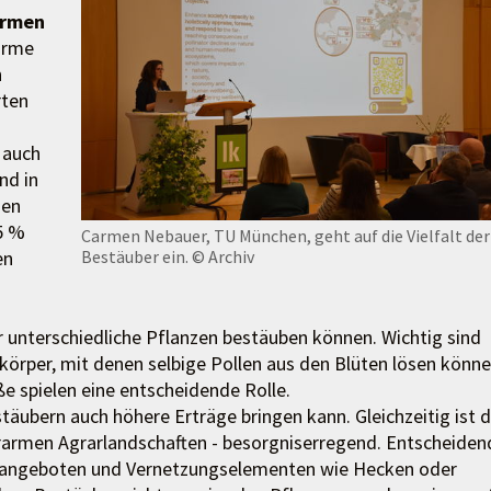
rmen
orme
n
rten
 auch
nd in
sen
5 %
Carmen Nebauer, TU München, geht auf die Vielfalt der
Bestäuber ein.
© Archiv
en
r unterschiedliche Pflanzen bestäuben können. Wichtig sind
nkörper, mit denen selbige Pollen aus den Blüten lösen könne
 spielen eine entscheidende Rolle.
stäubern auch höhere Erträge bringen kann. Gleichzeitig ist 
rarmen Agrarlandschaften - besorgniserregend. Entscheiden
ühangeboten und Vernetzungselementen wie Hecken oder