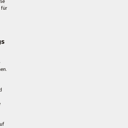
oße
 für
gs
e
nen.
d
e
uf