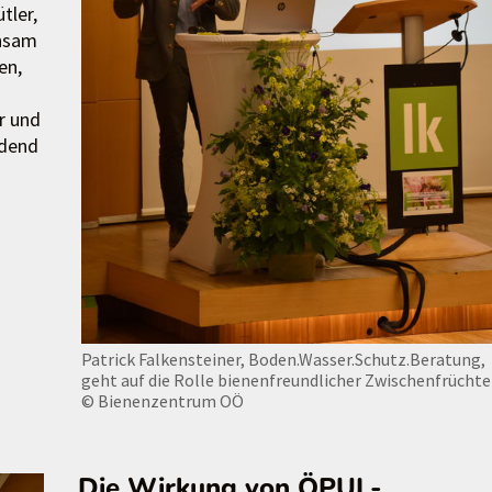
tler,
insam
en,
r und
idend
Patrick Falkensteiner, Boden.Wasser.Schutz.Beratung,
geht auf die Rolle bienenfreundlicher Zwischenfrüchte 
© Bienenzentrum OÖ
Die Wirkung von ÖPUL-