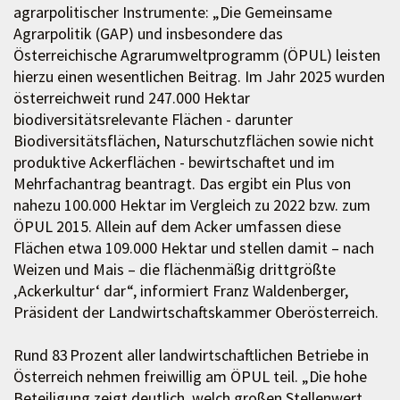
agrarpolitischer Instrumente: „Die Gemeinsame
Agrarpolitik (GAP) und insbesondere das
Österreichische Agrarumweltprogramm (ÖPUL) leisten
hierzu einen wesentlichen Beitrag. Im Jahr 2025 wurden
österreichweit rund 247.000 Hektar
biodiversitätsrelevante Flächen - darunter
Biodiversitätsflächen, Naturschutzflächen sowie nicht
produktive Ackerflächen - bewirtschaftet und im
Mehrfachantrag beantragt. Das ergibt ein Plus von
nahezu 100.000 Hektar im Vergleich zu 2022 bzw. zum
ÖPUL 2015. Allein auf dem Acker umfassen diese
Flächen etwa 109.000 Hektar und stellen damit – nach
Weizen und Mais – die flächenmäßig drittgrößte
‚Ackerkultur‘ dar“, informiert Franz Waldenberger,
Präsident der Landwirtschaftskammer Oberösterreich.
Rund 83 Prozent aller landwirtschaftlichen Betriebe in
Österreich nehmen freiwillig am ÖPUL teil. „Die hohe
Beteiligung zeigt deutlich, welch großen Stellenwert