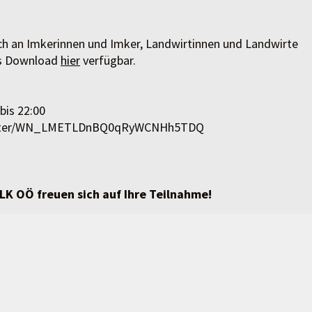
ich an Imkerinnen und Imker, Landwirtinnen und Landwirte
ls Download
hier
verfügbar.
bis 22:00
egister/WN_LMETLDnBQ0qRyWCNHh5TDQ
K OÖ freuen sich auf Ihre Teilnahme!