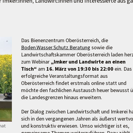
 Imker:innen, Landwirt:innen und Interessierte aus g
Das Bienenzentrum Oberösterreich, die
Boden.Wasser.Schutz.Beratung
sowie die
Landwirtschaftskammer Oberösterreich laden herz
zum Webinar
„Imker und Landwirte an einen
Tisch“
am
16. März von 19:30 bis 22:00
ein. Das
erfolgreiche Veranstaltungsformat aus
Oberösterreich findet erstmals online statt und
möchte den fachlichen Austausch heuer bewusst ü
die Landesgrenzen hinaus erweitern.
Der Dialog zwischen Landwirtschaft und Imkerei h
sich in den vergangenen Jahren als äußerst wertvo
und konstruktiv erwiesen. Umso wichtiger ist es,
mat
gemeinsame Themen weiterzuführen. Dazu zählt