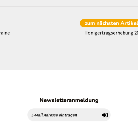
zum nächsten
Artike
raine
Honigertragserhebung 2
Newsletteranmeldung