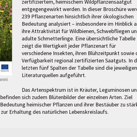
zertifiziertem, heimischem Wildpflanzensaatgut
entgegengewirkt werden. In dieser Broschüre we
239 Pflanzenarten hinsichtlich ihrer ökologischen
Bedeutung analysiert – insbesondere im Hinblick a
ihre Attraktivität für Wildbienen, Schwebfliegen u
adulte Schmetterlinge. Eine übersichtliche Tabelle
zeigt die Wertigkeit jeder Pflanzenart für
verschiedene Insekten, ihren Blühzeitpunkt sowie 
Verfügbarkeit regional zertifizierten Saatguts. In 
letzten fünf Spalten der Tabelle sind die jeweiligen
Literaturquellen aufgeführt.
anni
Das Artenspektrum ist in Kräuter, Leguminosen u
 befinden sich zudem Blütenbilder der einzelnen Arten. Ziel
e Bedeutung heimischer Pflanzen und ihrer Bestäuber zu stä
 zur Erhaltung des natürlichen Lebenskreislaufs.