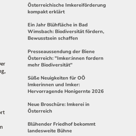
Österreichische Imkereiförderung
kompakt erklärt
Ein Jahr Blühfläche in Bad
Wimsbach: Biodiversität fördern,
Bewusstsein schaffen
Presseaussendung der Biene
Österreich: "Imker:innen fordern
Der
mehr Biodiversität"
ng,
Süße Neuigkeiten für OÖ
Imkerinnen und Imker:
Hervorragende Honigernte 2026
Neue Broschüre: Imkerei in
Österreich
ort
Blühender Friedhof bekommt
en
landesweite Bühne