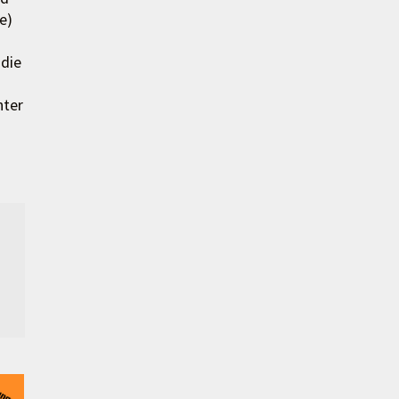
e)
die
nter