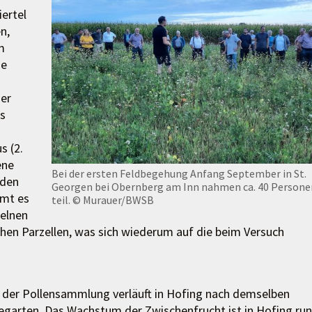
ertel
n,
m
he
er
ts
s (2.
ene
Bei der ersten Feldbegehung Anfang September in St.
 den
Georgen bei Obernberg am Inn nahmen ca. 40 Persone
mmt es
teil.
© Murauer/BWSB
zelnen
en Parzellen, was sich wiederum auf die beim Versuch
 der Pollensammlung verläuft in Hofing nach demselben
egarten. Das Wachstum der Zwischenfrucht ist in Hofing ru