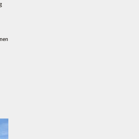
g
enen