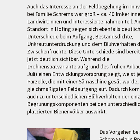
Auch das Interesse an der Feldbegehung im Innvi
bei Familie Schrems war groß – ca. 40 Imker:inne
Landwirt:innen und Interessierte nahmen teil. A
Standort in Hofing zeigen sich ebenfalls deutlic
Unterschiede beim Aufgang, Bestandsdichte,
Unkrautunterdrückung und dem Blühverhalten d
Zwischenfrüchte. Diese Unterschiede sind berei
jetzt deutlich sichtbar. Während die
Drohnensaatvariante aufgrund des frühen Anbau
Juli) einen Entwicklungsvorsprung zeigt, weist j
Parzelle, die mit einer Sämaschine gesät wurde,
gleichmäßigsten Feldaufgang auf. Dadurch ko
auch zu unterschiedlichen Blühverhalten der ein
Begrünungskomponenten bei den unterschiedlich
platzierten Bienenvölker auswirkt.
Das Vorgehen bei
Schema wie in Pr