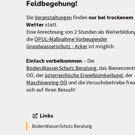
Feldbegehung!
Die
Veranstaltungen
finden
nur bei trockenem
Wetter
statt.
Eine Anrechnung von 2 Stunden als Weiterbildun
die
ÖPUL-Maßnahme Vorbeugender
Grundwasserschutz - Acker
ist möglich.
Einfach vorbeikommen
– Die
Boden.Wasser.Schutz.Beratung
, das Bienenzen
OÖ, der
österreichische Erwerbsimkerbund
, der
Maschinenring OÖ
und die Versuchsbetriebe fre
sich auf Ihren Besuch!
Links
Boden.Wasser.Schutz.Beratung