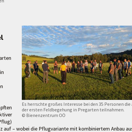
en
l
arten
in
en
Es herrschte großes Interesse bei den 35 Personen die
mpften
der ersten Feldbegehung in Pregarten teilnahmen.
ktiver
© Bienenzentrum OÖ
flug)
nz auf – wobei die Pflugvariante mit kombiniertem Anbau au