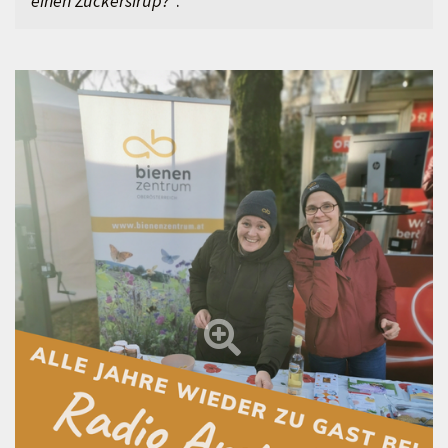
einen Zuckersirup?“
.