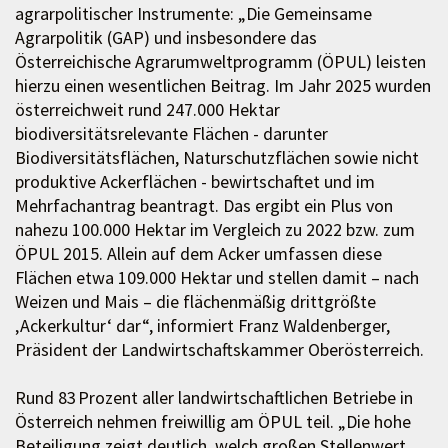
agrarpolitischer Instrumente: „Die Gemeinsame
Agrarpolitik (GAP) und insbesondere das
Österreichische Agrarumweltprogramm (ÖPUL) leisten
hierzu einen wesentlichen Beitrag. Im Jahr 2025 wurden
österreichweit rund 247.000 Hektar
biodiversitätsrelevante Flächen - darunter
Biodiversitätsflächen, Naturschutzflächen sowie nicht
produktive Ackerflächen - bewirtschaftet und im
Mehrfachantrag beantragt. Das ergibt ein Plus von
nahezu 100.000 Hektar im Vergleich zu 2022 bzw. zum
ÖPUL 2015. Allein auf dem Acker umfassen diese
Flächen etwa 109.000 Hektar und stellen damit – nach
Weizen und Mais – die flächenmäßig drittgrößte
‚Ackerkultur‘ dar“, informiert Franz Waldenberger,
Präsident der Landwirtschaftskammer Oberösterreich.
Rund 83 Prozent aller landwirtschaftlichen Betriebe in
Österreich nehmen freiwillig am ÖPUL teil. „Die hohe
Beteiligung zeigt deutlich, welch großen Stellenwert