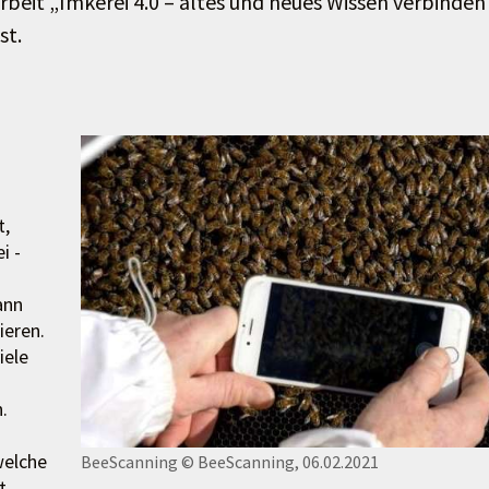
beit „Imkerei 4.0 – altes und neues Wissen verbinden
st.
t,
i -
ann
ieren.
iele
.
welche
BeeScanning
© BeeScanning, 06.02.2021
t