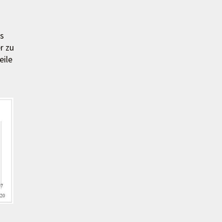
ls
r zu
eile