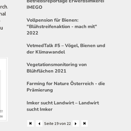
Betriebsreportage Erwerbsimkerei
rch.
IMEGO
mal
Vollpension für Bienen:
e
"Blühstreifenaktion - mach mit"
zu
2022
VetmedTalk #5 – Vögel, Bienen und
der Klimawandel
Vegetationsmonitoring von
Blühflächen 2021
Farming for Nature Österreich - die
Prämierung
Imker sucht Landwirt – Landwirt
sucht Imker
Seite 19 von 22