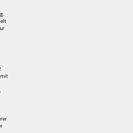
g.
elt
ur
2
 mit
,
erer
r