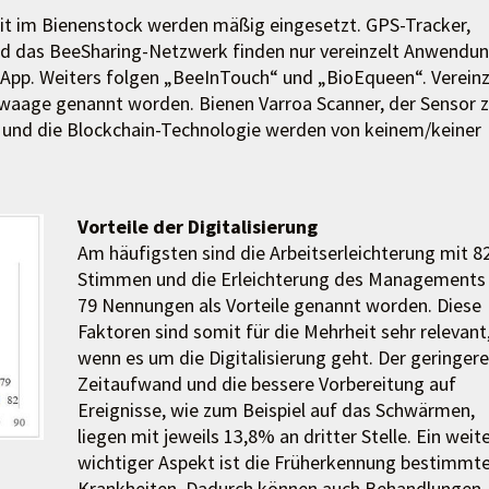
it im Bienenstock werden mäßig eingesetzt. GPS-Tracker,
nd das BeeSharing-Netzwerk finden nur vereinzelt Anwendun
e App. Weiters folgen „BeeInTouch“ und „BioEqueen“. Vereinz
waage genannt worden. Bienen Varroa Scanner, der Sensor z
“ und die Blockchain-Technologie werden von keinem/keiner
Vorteile der Digitalisierung
Am häufigsten sind die Arbeitserleichterung mit 8
Stimmen und die Erleichterung des Managements
79 Nennungen als Vorteile genannt worden. Diese
Faktoren sind somit für die Mehrheit sehr relevant
wenn es um die Digitalisierung geht. Der geringere
Zeitaufwand und die bessere Vorbereitung auf
Ereignisse, wie zum Beispiel auf das Schwärmen,
liegen mit jeweils 13,8% an dritter Stelle. Ein weit
wichtiger Aspekt ist die Früherkennung bestimmte
Krankheiten. Dadurch können auch Behandlungen