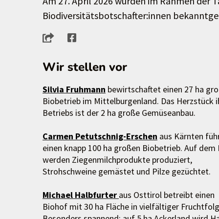
Am 27. April 2026 wurden im Rahmen der T
Biodiversitätsbotschafter:innen bekanntg
Wir stellen vor
Silvia Fruhmann
bewirtschaftet einen 27 ha gr
Biobetrieb im Mittelburgenland. Das Herzstück i
Betriebs ist der 2 ha große Gemüseanbau.
Carmen Petutschnig-Erschen
aus Kärnten füh
einen knapp 100 ha großen Biobetrieb. Auf dem
werden Ziegenmilchprodukte produziert,
Strohschweine gemästet und Pilze gezüchtet.
Michael Halbfurter
aus Osttirol betreibt einen
Biohof mit 30 ha Fläche in vielfältiger Fruchtfolg
Besonders spannend: auf 5 ha Ackerland wird H