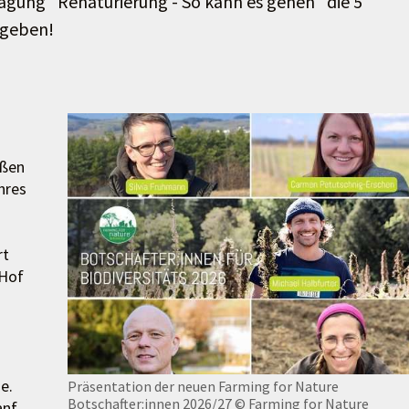
agung "Renaturierung - So kann es gehen" die 5
egeben!
oßen
hres
rt
 Hof
e.
Präsentation der neuen Farming for Nature
Botschafter:innen 2026/27
© Farming for Nature
anf