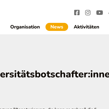
(current)1
Organisation
News
Aktivitäten
versitätsbotschafter:inn