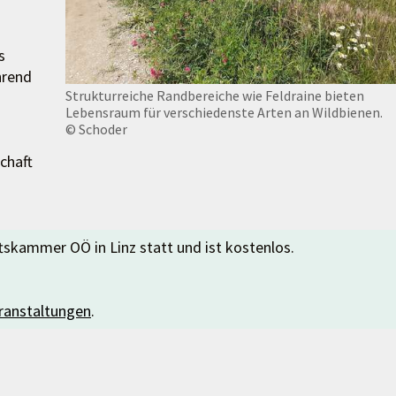
s
hrend
Strukturreiche Randbereiche wie Feldraine bieten
Lebensraum für verschiedenste Arten an Wildbienen.
© Schoder
schaft
tskammer OÖ in Linz statt und ist kostenlos.
ranstaltungen
.