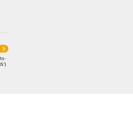
l
ts-
S')