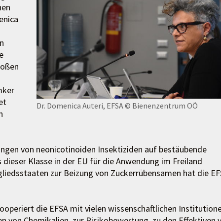
nen
enica
n
e
roßen
mker
et
Dr. Domenica Auteri, EFSA
© Bienenzentrum OÖ
n
ungen von neonicotinoiden Insektiziden auf bestäubende
us dieser Klasse in der EU für die Anwendung im Freiland
tgliedsstaaten zur Beizung von Zuckerrübensamen hat die E
periert die EFSA mit vielen wissenschaftlichen Institution
 von Chemikalien, zur Risikobewertung, zu den Effektiven 