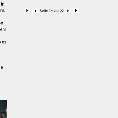
 in
rn.
Seite 14 von 22
on
sehr
 es
r
he