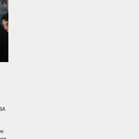
FSA
en
von