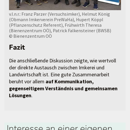
v.l.n.r.: Franz Parzer (Versuchsimker), Helmut König
(Obmann Imkerverein PreWaHa), Hupert Köppl
(Pflanzenschutz Referent), Frühwirth Theresa
(Bienenzentrum OÖ), Patrick Falkensteiner (BWSB)
© Bienenzentrum OÖ
Fazit
Die anschließende Diskussion zeigte, wie wertvoll
der direkte Austausch zwischen Imkerei und
Landwirtschaft ist. Eine gute Zusammenarbeit
beruht vor allem
auf Kommunikation,
gegenseitigem Verständnis und gemeinsamen
Lösungen
.
Interesse an einer eigenen