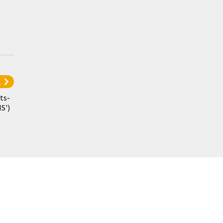
l
ts-
S')