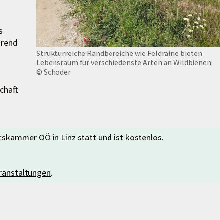
s
hrend
Strukturreiche Randbereiche wie Feldraine bieten
Lebensraum für verschiedenste Arten an Wildbienen.
© Schoder
schaft
tskammer OÖ in Linz statt und ist kostenlos.
ranstaltungen
.