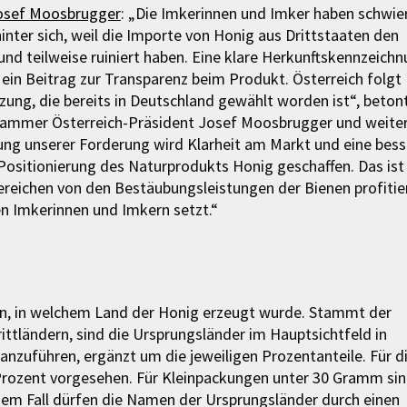
osef Moosbrugger
: „Die Imkerinnen und Imker haben schwie
nter sich, weil die Importe von Honig aus Drittstaaten den
nd teilweise ruiniert haben. Eine klare Herkunftskennzeich
ls ein Beitrag zur Transparenz beim Produkt. Österreich folgt
ung, die bereits in Deutschland gewählt worden ist“, beton
ammer Österreich-Präsident Josef Moosbrugger und weiter
ng unserer Forderung wird Klarheit am Markt und eine bess
 Positionierung des Naturprodukts Honig geschaffen. Das ist
 Bereichen von den Bestäubungsleistungen der Bienen profitie
en Imkerinnen und Imkern setzt.“
n, in welchem Land der Honig erzeugt wurde. Stammt der
ttländern, sind die Ursprungsländer im Hauptsichtfeld in
anzuführen, ergänzt um die jeweiligen Prozentanteile. Für d
Prozent vorgesehen. Für Kleinpackungen unter 30 Gramm si
esem Fall dürfen die Namen der Ursprungsländer durch einen