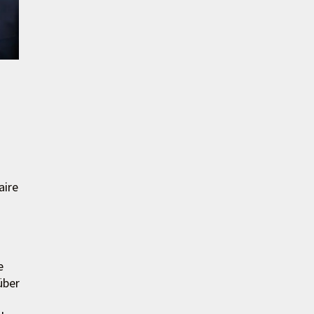
aire
e
über