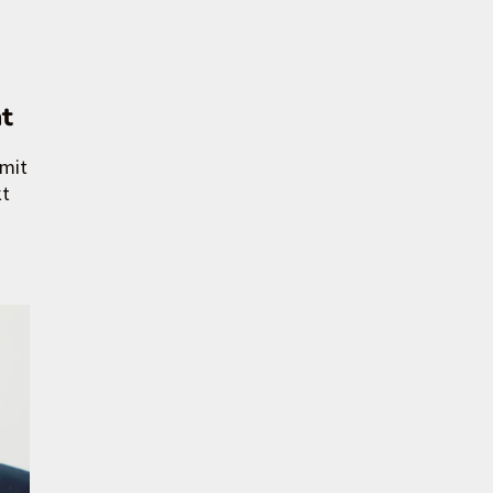
ät
 mit
kt