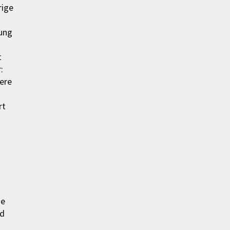
rige
nung
t
:
ere
rt
ie
nd