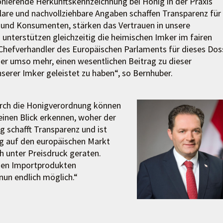
onierende Herkunftskennzeichnung bei Honig in der Praxis
lare und nachvollziehbare Angaben schaffen Transparenz für
nd Konsumenten, stärken das Vertrauen in unsere
unterstützen gleichzeitig die heimischen Imker im fairen
Chefverhandler des Europäischen Parlaments für dieses Dos
her umso mehr, einen wesentlichen Beitrag zu dieser
serer Imker geleistet zu haben“, so Bernhuber.
urch die Honigverordnung können
inen Blick erkennen, woher der
 schafft Transparenz und ist
g auf den europäischen Markt
 unter Preisdruck geraten.
ymen Importprodukten
nun endlich möglich.“