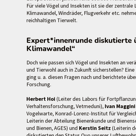
Für viele Vögel und Insekten ist sie der zentral
Klimawandel, Windräder, Flugverkehr etc. nehme
reichhaltigen Tierwelt.
Expert*innenrunde diskutierte 
Klimawandel“
Doch wie passen sich Vögel und Insekten an ver
und Tierwohl auch in Zukunft sicherstellen? Ei
ging u. a. diesen Fragen nach und berichtete üb
Forschung.
Herbert Hoi
(Leiter des Labors für Fortpflanzu
Verhaltensforschung, Vetmeduni),
Ivan Maggini
Vogelwarte, Konrad-Lorenz-Institut für Verglei
Leiterin der Abteilung Bienenkunde und Bienensc
und Bienen, AGES) und
Kerstin Seitz
(Leiterin d
diskutierten den Status Quo unserer Luftbewo