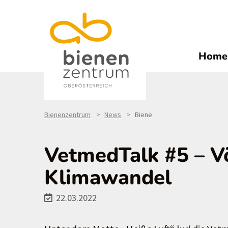
Home
Bienenzentrum
News
Biene
VetmedTalk #5 – V
Klimawandel
22.03.2022