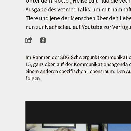
Unter dem Motto „Heiße Luft“ lud die Vetm
Ausgabe des VetmedTalks, um mit namhaften
Tiere und jene der Menschen über den Le
nun zur Nachschau auf Youtube zur Verfüg
Im Rahmen der SDG-Schwerpunktkommunikation s
15, ganz oben auf der Kommunikationsagenda der
einem anderen spezifischen Lebensraum. Den Au
folgen.