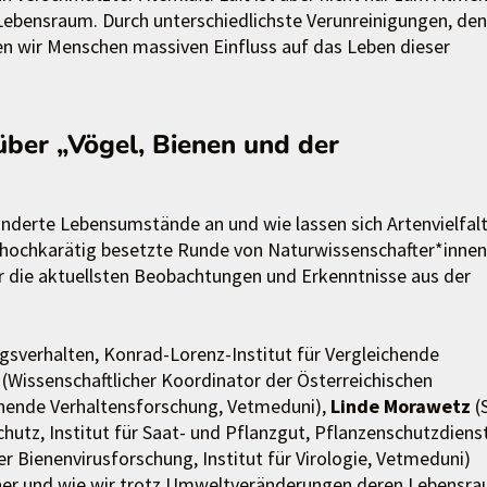
e Lebensraum. Durch unterschiedlichste Verunreinigungen, den
n wir Menschen massiven Einfluss auf das Leben dieser
über „Vögel, Bienen und der
änderte Lebensumstände an und wie lassen sich Artenvielfal
ne hochkarätig besetzte Runde von Naturwissenschafter*innen
er die aktuellsten Beobachtungen und Erkenntnisse aus der
ngsverhalten, Konrad-Lorenz-Institut für Vergleichende
(Wissenschaftlicher Koordinator der Österreichischen
chende Verhaltensforschung, Vetmeduni),
Linde Morawetz
(S
hutz, Institut für Saat- und Pflanzgut, Pflanzenschutzdiens
er Bienenvirusforschung, Institut für Virologie, Vetmeduni)
hner und wie wir trotz Umweltveränderungen deren Lebensr