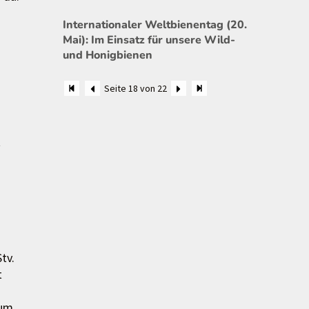
Internationaler Weltbienentag (20.
Mai): Im Einsatz für unsere Wild-
und Honigbienen
Seite 18 von 22
t
tv.
t
aum