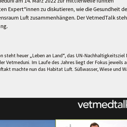
eduni am 14. März 2022 zur mittlerweile fünften
 Expert*innen zu diskutieren, wie die Gesundheit de
bensraum Luft zusammenhängen. Der VetmedTalk steh
ung.
teht heuer „Leben an Land“, das UN-Nachhaltigkeitsziel 
 Vetmeduni. Im Laufe des Jahres liegt der Fokus jeweils a
ftakt machte nun das Habitat Luft. Süßwasser, Wiese und W