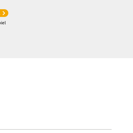
l
iel