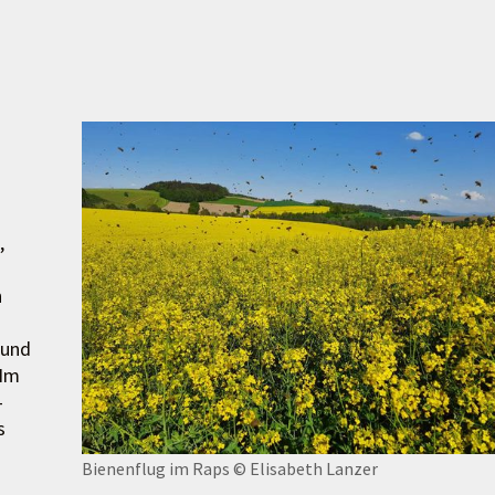
,
n
 und
 Im
–
s
Bienenflug im Raps
© Elisabeth Lanzer