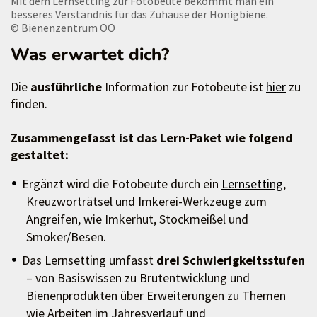
Mit dem Lernsetting zur Fotobeute bekommt man ein
besseres Verständnis für das Zuhause der Honigbiene.
© Bienenzentrum OÖ
Was erwartet dich?
Die
ausführliche
Information zur Fotobeute ist
hier
zu
finden.
Zusammengefasst ist das Lern-Paket wie folgend
gestaltet:
Ergänzt wird die Fotobeute durch ein
Lernsetting
,
Kreuzworträtsel und Imkerei-Werkzeuge zum
Angreifen, wie Imkerhut, Stockmeißel und
Smoker/Besen.
Das Lernsetting umfasst
drei Schwierigkeitsstufen
– von Basiswissen zu Brutentwicklung und
Bienenprodukten über Erweiterungen zu Themen
wie Arbeiten im Jahresverlauf und