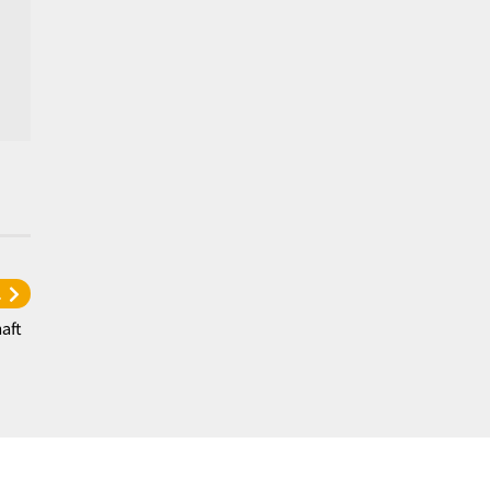
l
aft