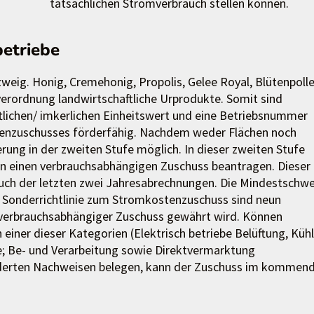
tatsächlichen Stromverbrauch stellen können.
etriebe
szweig. Honig, Cremehonig, Propolis, Gelee Royal, Blütenpoll
everordnung landwirtschaftliche Urprodukte. Somit sind
ftlichen/ imkerlichen Einheitswert und eine Betriebsnummer
enzuschusses förderfähig. Nachdem weder Flächen noch
rung in der zweiten Stufe möglich. In dieser zweiten Stufe
en einen verbrauchsabhängigen Zuschuss beantragen. Dieser
uch der letzten zwei Jahresabrechnungen. Die Mindestschwe
r Sonderrichtlinie zum Stromkostenzuschuss sind neun
in verbrauchsabhängiger Zuschuss gewährt wird. Können
einer dieser Kategorien (Elektrisch betriebe Belüftung, Küh
e; Be- und Verarbeitung sowie Direktvermarktung
orderten Nachweisen belegen, kann der Zuschuss im kommen