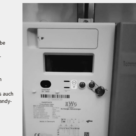
abe
r
n
s auch
andy-