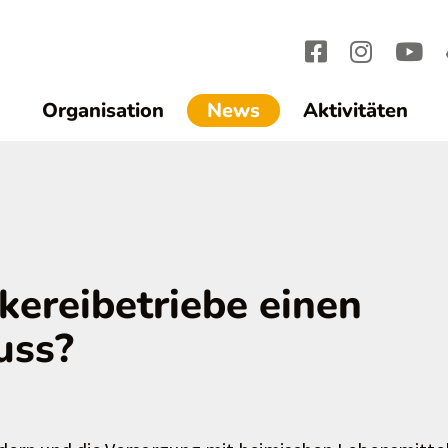
(current)1
Organisation
News
Aktivitäten
mkereibetriebe einen
uss?