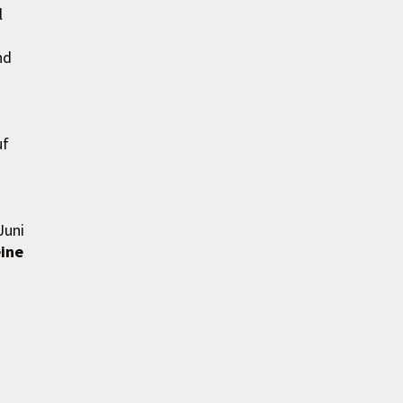
l
nd
uf
Juni
eine