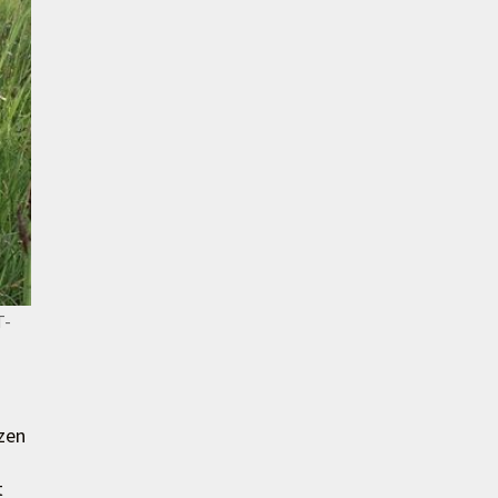
T-
zen
t