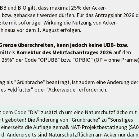
B und BIO gilt, dass maximal 25% der Acker-
 bzw. gehäckselt werden dürfen. Für das Antragsjahr 2026 d
zite mit sofortiger Wirkung die Nutzung von Acker-
 hinaus vor dem 1. August erfolgen.
-Grenze überschreiten, kann jedoch keine UBB- bzw.
mittels
Korrektur des Mehrfachantrages 2026
auf den
ber 25%" der Code "OPUBB" bzw. "OPBIO" (OP = ohne Prämie)
ag als "Grünbrache" beantragt, ist zudem eine Änderung der
es Feldfutter" oder "Ackerweide" erforderlich.
it dem Code "DIV" zusätzlich um eine Naturschutzfläche mit
ht geboten! Die Änderung von "Grünbrache" zu "Sonstiges
s einerseits die Auflage gemäß NAT-Projektbestätigung (SA0
wird. Andererseits sind Naturschutzflächen am Acker nur dann