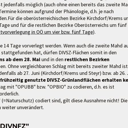
st jedenfalls möglich (auch ohne einen bereits das zweite Ma
Termine können aufgrund der Phänologie, d.h. je nach
rden.Für die oberösterreichischen Bezirke Kirchdorf/Krems u
Tage und für die restlichen Bezirke Oberösterreichs um fünf
ktvorverlegung in OÖ um vier bzw. fünf Tage
).
re 14 Tage vorverlegt werden. Wenn auch die zweite Mahd a
. stattgefunden hat, dürfen DIVSZ-Flächen somit in den
ns ab dem 28. Mai
und in den
restlichen Bezirken
en. Ohne vergleichbaren Schlag mit bereits zweiter Mahd ist
nfalls ab 27. Juni (Kirchdorf/Krems und Steyr) bzw. ab 26. 
frühzeitig genutzte DIVSZ-Grünlandflächen erhalten k
rag mit "OPUBB" bzw. "OPBIO" zu codieren, d.h. es ist
orderlich.
(=Naturschutz) codiert sind, gilt diese Ausnahme nicht! Die
 weiter unverändert.
 "DIVNFZ"