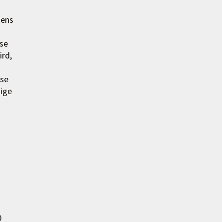
tens
se
rd,
ese
aige
0