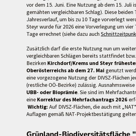
vor dem 15. Juni. Eine Nutzung ab dem 15. Juli i
gemähten vergleichbaren Schlag). Diese beiden 
Jahresverlauf, um bis zu 10 Tage vorverlegt we
Steyr wurde für 2026 eine Vorverlegung um vier 
Tage errechnet (siehe dazu auch
Schnittzeitpun
Zusätzlich darf die erste Nutzung nun um weite
vergleichbaren Schlägen bereits stattfindet bzw
Bezirken
Kirchdorf/Krems und Steyr früheste
Oberösterreichs ab dem 27. Mai
genutzt werd
eine vorgezogene Nutzung der DIVSZ-Flächen jede
(restliche OÖ-Bezirke) zulässig. Ausnahmsweise
UBB- oder Bioprämie
. Sie sind im Mehrfachant
eine
Korrektur des Mehrfachantrags 2026
erf
Wichtig:
Auf DIVSZ-Flächen, die auch mit „NAT“ 
Auflagen gemäß NAT-Projektbestätigung gelten
Grünland-Biodiversitätsfläche