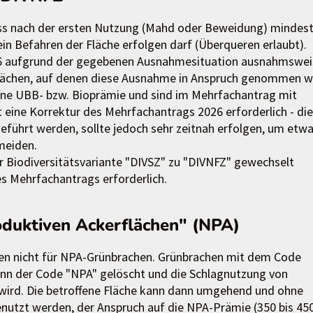
ass nach der ersten Nutzung (Mahd oder Beweidung) mindes
in Befahren der Fläche erfolgen darf (Überqueren erlaubt).
026 aufgrund der gegebenen Ausnahmesituation ausnahmswei
lächen, auf denen diese Ausnahme in Anspruch genommen wi
eine UBB- bzw. Bioprämie und sind im Mehrfachantrag mit
 eine Korrektur des Mehrfachantrags 2026 erforderlich - di
eführt werden, sollte jedoch sehr zeitnah erfolgen, um etw
meiden.
r Biodiversitätsvariante "DIVSZ" zu "DIVNFZ" gewechselt
es Mehrfachantrags erforderlich.
oduktiven Ackerflächen" (NPA)
en nicht für NPA-Grünbrachen. Grünbrachen mit dem Code
nn der Code "NPA" gelöscht und die Schlagnutzung von
 wird. Die betroffene Fläche kann dann umgehend und ohne
enutzt werden, der Anspruch auf die NPA-Prämie (350 bis 45