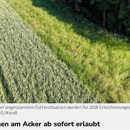
er angespannten Futtersituation wurden für 2026 Erleichterunge
OÖ/Mandl
hen am Acker ab sofort erlaubt