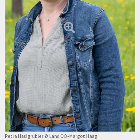
Petra Haslgrübler
© Land OÖ-Margot Haag