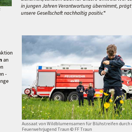
in jungen Jahren Verantwortung übernimmt, prägt
F
unsere Gesellschaft nachhaltig positiv.
“
Aktion
n
an
en
n -
inge
Aussaat von Wildblumensamen für Blühstreifen durch 
Feuerwehrjugend Traun
© FF Traun