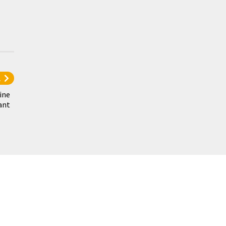
l
ine
ant