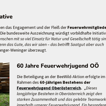
ative
en das Engagement und der Fleiß der
Feuerwehrmitglied
Die bundesweite Auszeichnung würdigt vorbildhafte Initiati
chen mit so viel Einsatz für Natur und Gesellschaft tätig sin
 Denn das Gute, das wir säen – das betrifft Saatgut aber auch
 Langer-Weninger überzeugt.
60 Jahre Feuerwehrjugend OÖ
Die Beteiligung an der BeeWild-Aktion erfolgte im
Rahmen des
60-jährigen Bestehens der
Feuerwehrjugend Oberösterreich
.
„
Dieses
langjährige Bestehen in Oberösterreich zeigt den
starken Zusammenhalt und das gelebte Teamwork
innerhalb unserer Feuerwehrjugend. Ein besondere