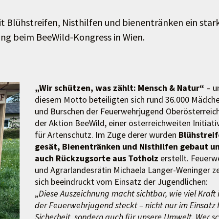
 Blühstreifen, Nisthilfen und bienentränken ein star
ung beim BeeWild-Kongress in Wien.
„Wir schützen, was zählt: Mensch & Natur“
– u
diesem Motto beteiligten sich rund 36.000 Mädch
und Burschen der Feuerwehrjugend Oberösterreic
der Aktion BeeWild, einer österreichweiten Initiati
für Artenschutz. Im Zuge derer wurden
Blühstrei
gesät, Bienentränken und Nisthilfen gebaut u
auch Rückzugsorte aus Totholz
erstellt. Feuerw
und Agrarlandesrätin Michaela Langer-Weninger z
sich beeindruckt vom Einsatz der Jugendlichen:
„
Diese Auszeichnung macht sichtbar, wie viel Kraft 
der Feuerwehrjugend steckt – nicht nur im Einsatz 
Sicherheit, sondern auch für unsere Umwelt. Wer s