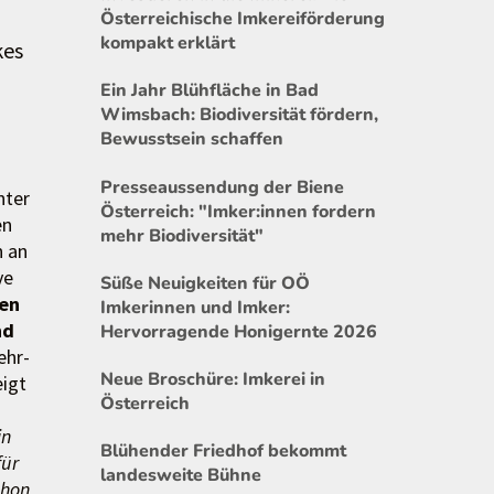
Österreichische Imkereiförderung
kompakt erklärt
kes
Ein Jahr Blühfläche in Bad
Wimsbach: Biodiversität fördern,
Bewusstsein schaffen
Presseaussendung der Biene
nter
Österreich: "Imker:innen fordern
en
mehr Biodiversität"
h an
ve
Süße Neuigkeiten für OÖ
fen
Imkerinnen und Imker:
nd
Hervorragende Honigernte 2026
ehr-
Neue Broschüre: Imkerei in
eigt
Österreich
in
Blühender Friedhof bekommt
für
landesweite Bühne
chon