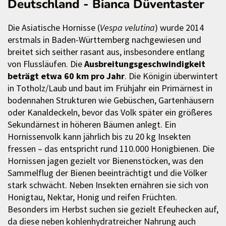
Deutschland - Bianca Düventaster
Die Asiatische Hornisse (
Vespa velutina
) wurde 2014
erstmals in Baden-Württemberg nachgewiesen und
breitet sich seither rasant aus, insbesondere entlang
von Flussläufen. Die
Ausbreitungsgeschwindigkeit
beträgt etwa 60 km pro Jahr
. Die Königin überwintert
in Totholz/Laub und baut im Frühjahr ein Primärnest in
bodennahen Strukturen wie Gebüschen, Gartenhäusern
oder Kanaldeckeln, bevor das Volk später ein größeres
Sekundärnest in höheren Bäumen anlegt. Ein
Hornissenvolk kann jährlich bis zu 20 kg Insekten
fressen – das entspricht rund 110.000 Honigbienen. Die
Hornissen jagen gezielt vor Bienenstöcken, was den
Sammelflug der Bienen beeinträchtigt und die Völker
stark schwächt. Neben Insekten ernähren sie sich von
Honigtau, Nektar, Honig und reifen Früchten.
Besonders im Herbst suchen sie gezielt Efeuhecken auf,
da diese neben kohlenhydratreicher Nahrung auch