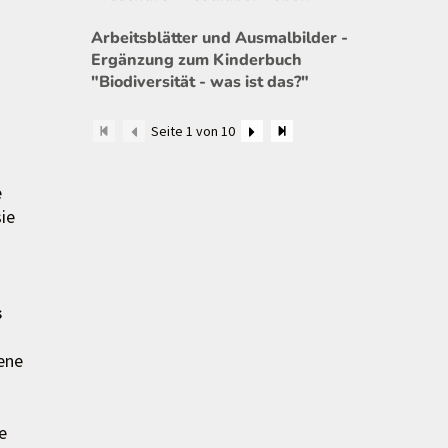
Arbeitsblätter und Ausmalbilder -
Ergänzung zum Kinderbuch
"Biodiversität - was ist das?"
Seite 1 von 10
e
ie
u
s
iene
e