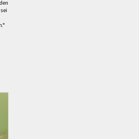
 den
sei
n.“