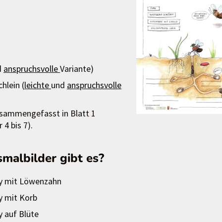
d
anspruchsvolle
Variante)
hlein (
leichte
und
anspruchsvolle
usammengefasst in Blatt 1
 4 bis 7).
malbilder gibt es?
y mit Löwenzahn
y mit Korb
y auf Blüte