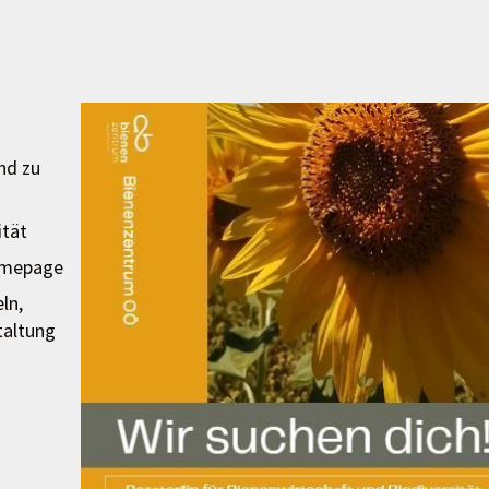
nd zu
ität
Homepage
ln,
taltung