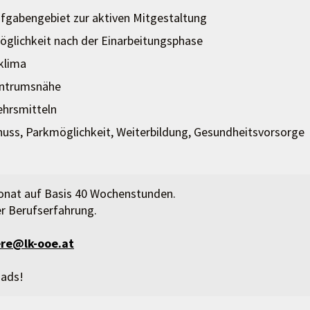
ufgabengebiet zur aktiven Mitgestaltung
-Möglichkeit nach der Einarbeitungsphase
klima
Zentrumsnähe
ehrsmitteln
huss, Parkmöglichkeit, Weiterbildung, Gesundheitsvorsorge
Monat auf Basis 40 Wochenstunden.
der Berufserfahrung.
ere@lk-ooe.at
oads!