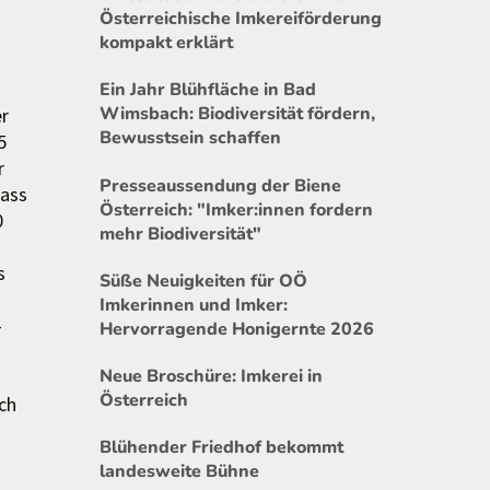
Österreichische Imkereiförderung
kompakt erklärt
Ein Jahr Blühfläche in Bad
Wimsbach: Biodiversität fördern,
er
Bewusstsein schaffen
5
r
Presseaussendung der Biene
dass
Österreich: "Imker:innen fordern
0
mehr Biodiversität"
s
Süße Neuigkeiten für OÖ
Imkerinnen und Imker:
–
Hervorragende Honigernte 2026
Neue Broschüre: Imkerei in
Österreich
ch
Blühender Friedhof bekommt
landesweite Bühne