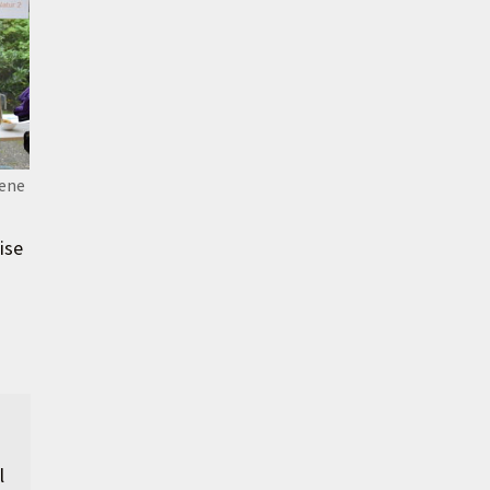
iene
ise
l