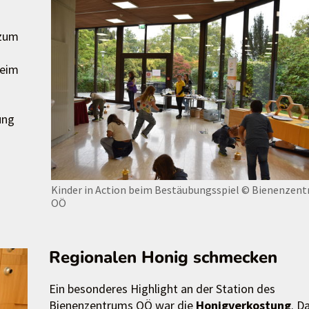
 zum
Beim
ung
Kinder in Action beim Bestäubungsspiel
© Bienenzen
OÖ
Regionalen Honig schmecken
Ein besonderes Highlight an der Station des
Bienenzentrums OÖ war die
Honigverkostung
. D