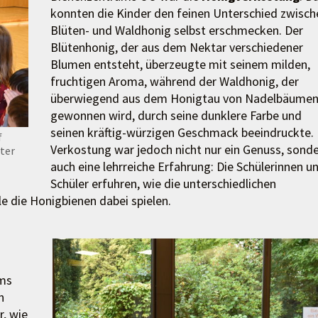
konnten die Kinder den feinen Unterschied zwisch
Blüten- und Waldhonig selbst erschmecken. Der
Blütenhonig, der aus dem Nektar verschiedener
Blumen entsteht, überzeugte mit seinem milden,
fruchtigen Aroma, während der Waldhonig, der
überwiegend aus dem Honigtau von Nadelbäume
gewonnen wird, durch seine dunklere Farbe und
seinen kräftig-würzigen Geschmack beeindruckte. 
f
Verkostung war jedoch nicht nur ein Genuss, sond
ter
auch eine lehrreiche Erfahrung: Die Schülerinnen u
Schüler erfuhren, wie die unterschiedlichen
e die Honigbienen dabei spielen.
ums
n
r, wie