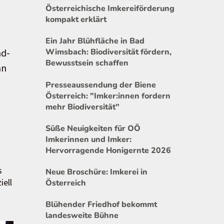
Österreichische Imkereiförderung
kompakt erklärt
Ein Jahr Blühfläche in Bad
nd-
Wimsbach: Biodiversität fördern,
Bewusstsein schaffen
an
Presseaussendung der Biene
Österreich: "Imker:innen fordern
mehr Biodiversität"
Süße Neuigkeiten für OÖ
Imkerinnen und Imker:
Hervorragende Honigernte 2026
s
Neue Broschüre: Imkerei in
iell
Österreich
Blühender Friedhof bekommt
landesweite Bühne