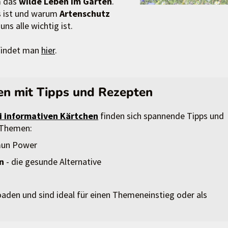
m das
wilde Leben im Garten
.
s ist und warum
Artenschutz
uns alle wichtig ist.
 findet man
hier
.
en mit Tipps und Rezepten
i informativen Kärtchen
finden sich spannende Tipps und
 Themen:
mun Power
en
- die gesunde Alternative
den und sind ideal für einen Themeneinstieg oder als