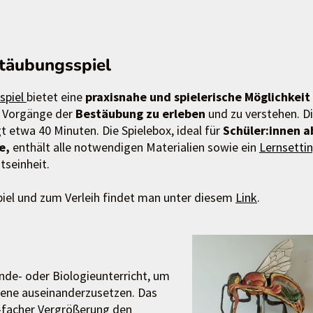
stäubungsspiel
spiel
bietet eine
praxisnahe und spielerische Möglichkeit
ie Vorgänge der
Bestäubung zu erleben
und zu verstehen. D
t etwa 40 Minuten. Die Spielebox,
ideal für
Schüler:innen a
fe,
enthält alle notwendigen Materialien sowie ein
Lernsetti
tseinheit.
iel und zum Verleih findet man unter diesem
Link
.
unde- oder Biologieunterricht, um
iene auseinanderzusetzen. Das
5-facher Vergrößerung den