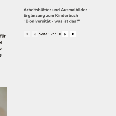
Arbeitsblätter und Ausmalbilder -
Ergänzung zum Kinderbuch
"Biodiversität - was ist das?"
Seite 1 von 10
für
ie
b
ng