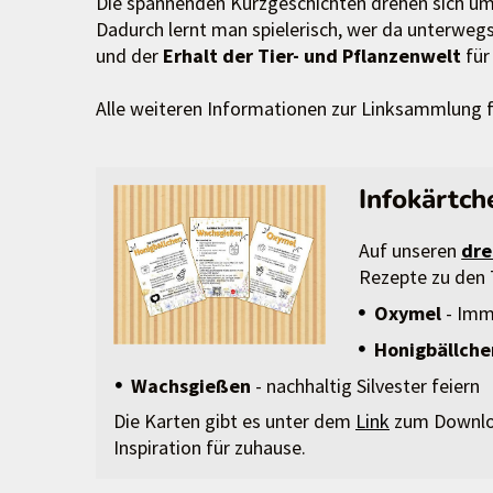
Die spannenden Kurzgeschichten drehen sich u
Dadurch lernt man spielerisch, wer da unterweg
und der
Erhalt der Tier- und Pflanzenwelt
für 
Alle weiteren Informationen zur Linksammlung
Infokärtch
Auf unseren
dre
Rezepte zu den
Oxymel
- Im
Honigbällch
Wachsgießen
- nachhaltig Silvester feiern
Die Karten gibt es unter dem
Link
zum Downloa
Inspiration für zuhause.