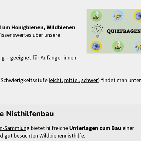
 um Honigbienen, Wildbienen
 Wissenswertes über unsere
ng – geeignet für Anfänger:innen
(Schwierigkeitsstufe
leicht
,
mittel
,
schwer
) findet man unter
ge Nisthilfenbau
en-Sammlung
bietet hilfreiche
Unterlagen zum Bau
einer
nd gut besuchten Wildbienennisthilfe.