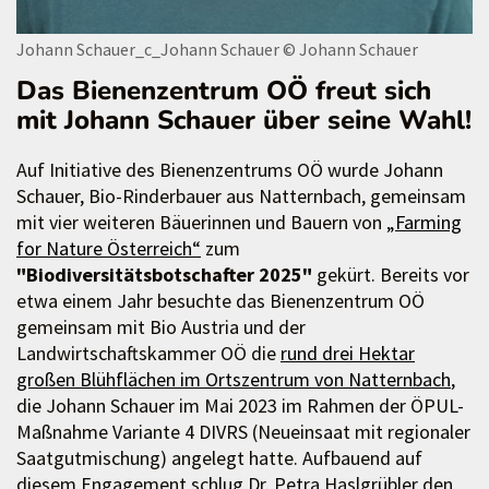
Johann Schauer_c_Johann Schauer
© Johann Schauer
Das Bienenzentrum OÖ freut sich
mit Johann Schauer über seine Wahl!
Auf Initiative des Bienenzentrums OÖ wurde Johann
Schauer, Bio-Rinderbauer aus Natternbach, gemeinsam
mit vier weiteren Bäuerinnen und Bauern von
„Farming
for Nature Österreich“
zum
"B
iodiversitätsbotschafter 2025"
gekürt. Bereits vor
etwa einem Jahr besuchte das Bienenzentrum OÖ
gemeinsam mit Bio Austria und der
Landwirtschaftskammer OÖ die
rund drei Hektar
großen Blühflächen im Ortszentrum von Natternbach
,
die Johann Schauer im Mai 2023 im Rahmen der ÖPUL-
Maßnahme Variante 4 DIVRS (Neueinsaat mit regionaler
Saatgutmischung) angelegt hatte. Aufbauend auf
diesem Engagement schlug Dr. Petra Haslgrübler den