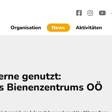
(current)1
Organisation
News
Aktivitäten
erne genutzt:
es Bienenzentrums OÖ