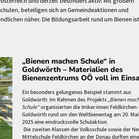
österreich sind derzeit besonders aktiv: Mit großem
chulen, beteiligen sich an Gemeindeaktionen und
endlichen näher. Die Bildungsarbeit rund um Bienen is
„Bienen machen Schule“ in
Goldwörth – Materialien des
Bienenzentrums OÖ voll im Einsa
Ein besonders gelungenes Beispiel stammt aus
Goldwörth: Im Rahmen des Projekts
„Bienen mac
Schule“
organisierten die Imker:innen Feldkirchen-
Goldwörth rund um den Weltbienentag am 20. Mai
2025 eine eindrucksvolle Schulaktion.
Die zweiten Klassen der Volksschule sowie der N
Mittelschule Feldkirchen an der Donau durften ein