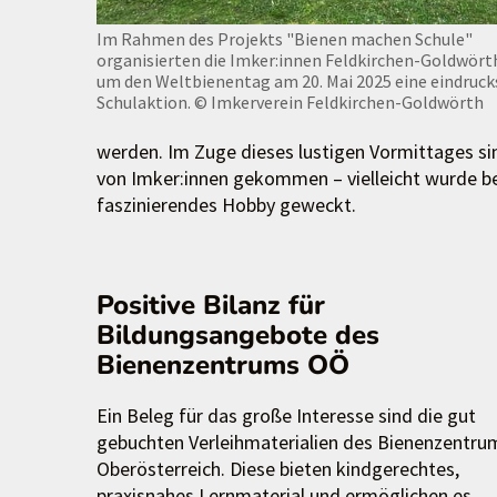
Im Rahmen des Projekts "Bienen machen Schule"
organisierten die Imker:innen Feldkirchen-Goldwört
um den Weltbienentag am 20. Mai 2025 eine eindruck
Schulaktion.
© Imkerverein Feldkirchen-Goldwörth
werden. Im Zuge dieses lustigen Vormittages si
von Imker:innen gekommen – vielleicht wurde be
faszinierendes Hobby geweckt.
Positive Bilanz für
Bildungsangebote des
Bienenzentrums OÖ
Ein Beleg für das große Interesse sind die gut
gebuchten Verleihmaterialien des Bienenzentru
Oberösterreich. Diese bieten kindgerechtes,
praxisnahes Lernmaterial und ermöglichen es