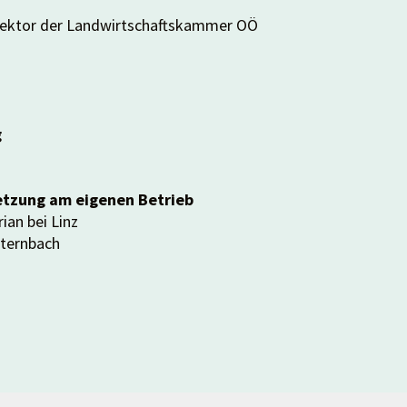
rektor der Landwirtschaftskammer OÖ
g
etzung am eigenen Betrieb
ian bei Linz
tternbach