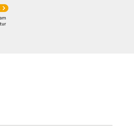
l
sam
tur