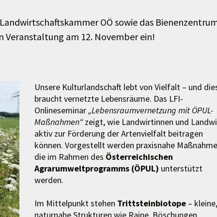
r Landwirtschaftskammer OÖ sowie das Bienenzentru
en Veranstaltung am 12. November ein!
Unsere Kulturlandschaft lebt von Vielfalt – und die
braucht vernetzte Lebensräume. Das LFI-
Onlineseminar
„Lebensraumvernetzung mit ÖPUL-
Maßnahmen“
zeigt, wie Landwirtinnen und Landwi
aktiv zur Förderung der Artenvielfalt beitragen
können. Vorgestellt werden praxisnahe Maßnahme
die im Rahmen des
Österreichischen
Agrarumweltprogramms (ÖPUL)
unterstützt
werden.
Im Mittelpunkt stehen
Trittsteinbiotope
– kleine
naturnahe Strukturen wie Raine, Böschungen,