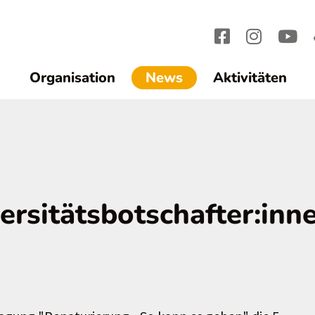
(current)1
Organisation
News
Aktivitäten
versitätsbotschafter:inn