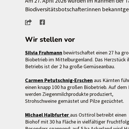
Am 27. April 2026 wurden im Rahmen der T
Biodiversitätsbotschafter:innen bekanntg
Wir stellen vor
Silvia Fruhmann
bewirtschaftet einen 27 ha gr
Biobetrieb im Mittelburgenland. Das Herzstück i
Betriebs ist der 2 ha große Gemüseanbau.
Carmen Petutschnig-Erschen
aus Kärnten füh
einen knapp 100 ha großen Biobetrieb. Auf dem
werden Ziegenmilchprodukte produziert,
Strohschweine gemästet und Pilze gezüchtet.
Michael Halbfurter
aus Osttirol betreibt einen
Biohof mit 30 ha Fläche in vielfältiger Fruchtfolg
Besonders spannend: auf 5 ha Ackerland wird H