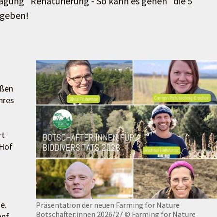
agung "Renaturierung - So kann es gehen" die 5
egeben!
oßen
hres
rt
 Hof
e.
Präsentation der neuen Farming for Nature
Botschafter:innen 2026/27
© Farming for Nature
anf