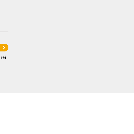
l
rei