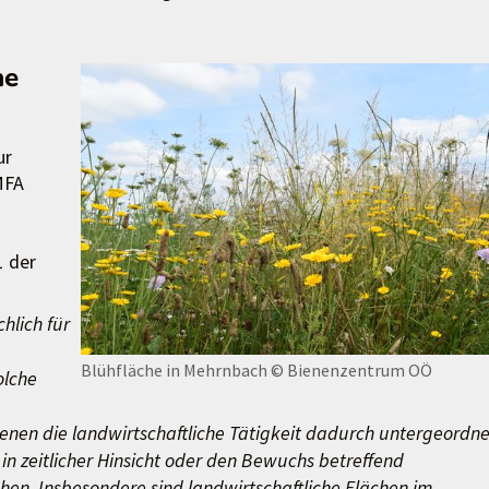
he
ur
MFA
1 der
hlich für
Blühfläche in Mehrnbach
© Bienenzentrum OÖ
olche
denen die landwirtschaftliche Tätigkeit dadurch untergeordne
 in zeitlicher Hinsicht oder den Bewuchs betreffend
n. Insbesondere sind landwirtschaftliche Flächen im