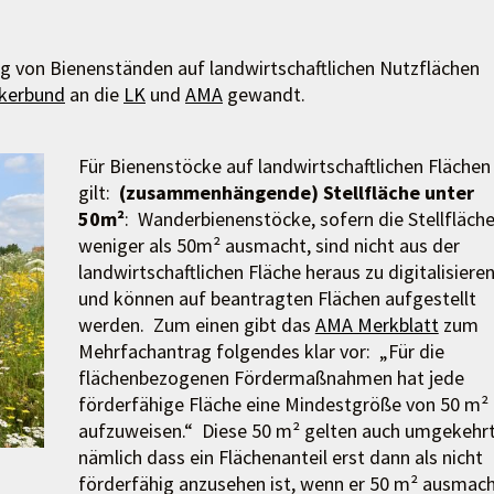
ng von Bienenständen auf landwirtschaftlichen Nutzflächen
mkerbund
an die
LK
und
AMA
gewandt.
Für Bienenstöcke auf landwirtschaftlichen Flächen
gilt:
(zusammenhängende) Stellfläche unter
50m²
: Wanderbienenstöcke, sofern die Stellfläch
weniger als 50m² ausmacht, sind nicht aus der
landwirtschaftlichen Fläche heraus zu digitalisiere
und können auf beantragten Flächen aufgestellt
werden. Zum einen gibt das
AMA Merkblatt
zum
Mehrfachantrag folgendes klar vor: „Für die
flächenbezogenen Fördermaßnahmen hat jede
förderfähige Fläche eine Mindestgröße von 50 m²
aufzuweisen.“ Diese 50 m² gelten auch umgekehrt
nämlich dass ein Flächenanteil erst dann als nicht
förderfähig anzusehen ist, wenn er 50 m² ausmach