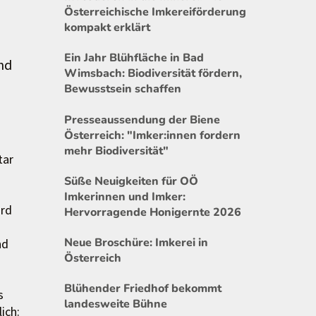
Österreichische Imkereiförderung
kompakt erklärt
Ein Jahr Blühfläche in Bad
nd
Wimsbach: Biodiversität fördern,
Bewusstsein schaffen
Presseaussendung der Biene
Österreich: "Imker:innen fordern
mehr Biodiversität"
tar
Süße Neuigkeiten für OÖ
Imkerinnen und Imker:
ird
Hervorragende Honigernte 2026
Neue Broschüre: Imkerei in
nd
Österreich
Blühender Friedhof bekommt
s
landesweite Bühne
ich: