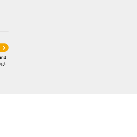
l
und
igt