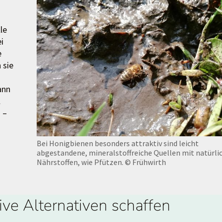
le
i
e
 sie
ann
l
 –
Bei Honigbienen besonders attraktiv sind leicht
abgestandene, mineralstoffreiche Quellen mit natürli
Nährstoffen, wie Pfützen.
© Frühwirth
ve Alternativen schaffen