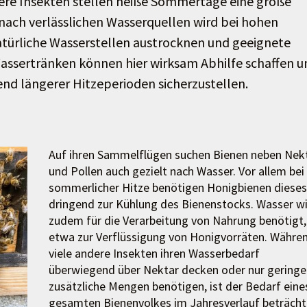
ere Insekten stellen heiße Sommertage eine große
nach verlässlichen Wasserquellen wird bei hohen
ürliche Wasserstellen austrocknen und geeignete
assertränken können hier wirksam Abhilfe schaffen u
end längerer Hitzeperioden sicherzustellen.
Auf ihren Sammelflügen suchen Bienen neben Nek
und Pollen auch gezielt nach Wasser. Vor allem bei
sommerlicher Hitze benötigen Honigbienen dieses
dringend zur Kühlung des Bienenstocks. Wasser w
zudem für die Verarbeitung von Nahrung benötigt,
etwa zur Verflüssigung von Honigvorräten. Währe
viele andere Insekten ihren Wasserbedarf
überwiegend über Nektar decken oder nur geringe
zusätzliche Mengen benötigen, ist der Bedarf eine
gesamten Bienenvolkes im Jahresverlauf beträchtl